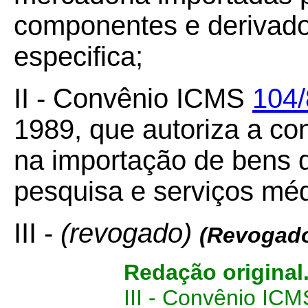
componentes e derivado
especifica;
II - Convênio ICMS
104/
1989, que autoriza a c
na importação de bens d
pesquisa e serviços méd
III -
(revogado)
(Revogad
Redação original
III - Convênio IC