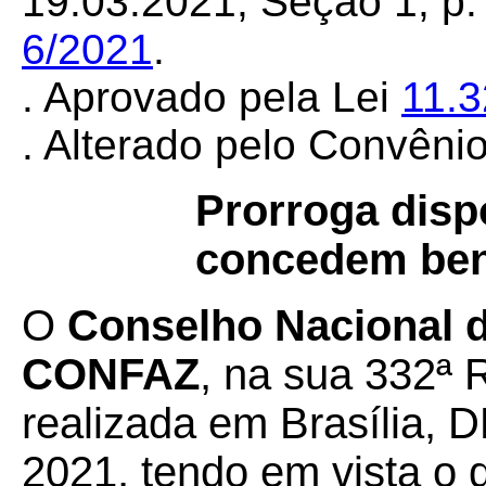
19.03.2021, Seção 1, p. 
6/2021
.
. Aprovado pela Lei
11.
. Alterado pelo Convêni
Prorroga disp
concedem bene
O
Conselho Nacional de
CONFAZ
, na sua 332ª 
realizada em Brasília, 
2021, tendo em vista o 