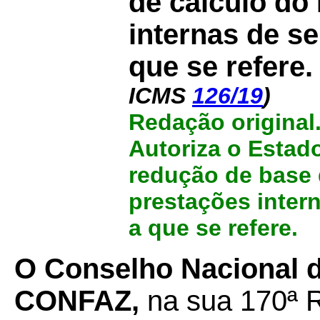
de cálculo do
internas de s
que se refere
ICMS
126/19
)
Redação original
Autoriza o Estad
redução de base 
prestações inter
a que se refere.
O Conselho Nacional de
CONFAZ,
na sua 170ª R