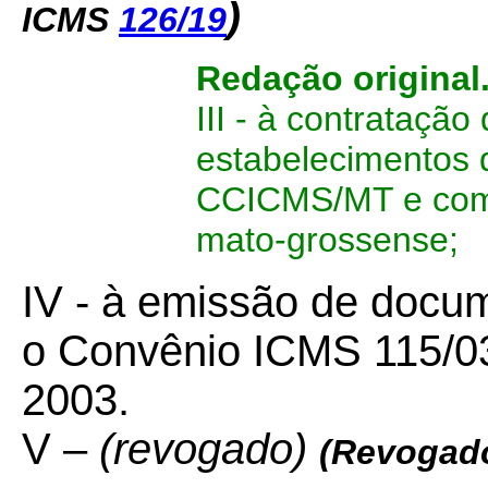
)
ICMS
126/19
Redação original
III - à contratação
estabelecimentos 
CCICMS/MT e com P
mato-grossense;
IV - à emissão de docu
o Convênio ICMS 115/0
2003.
V –
(revogado)
(Revogad