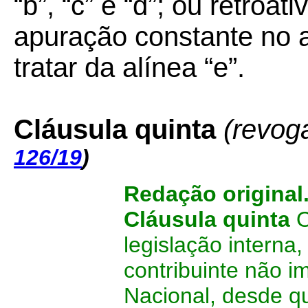
“b”, “c” e “d”; ou retroa
apuração constante no a
tratar da alínea “e”.
Cláusula quinta
(revog
126/19
)
Redação original
Cláusula quinta
O
legislação interna
contribuinte não 
Nacional, desde q