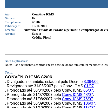
Ato:
Convênio ICMS
Número:
82
Complemento:
/2006
Publicação:
10/11/2006
Ementa:
Autoriza o Estado do Paraná a permitir a compensação de créd
Assunto:
Sucata
Crédito Fiscal
Nota Explicativa:
Nota: " Os documentos contidos nesta base de dados têm caráter meramente infor
Texto:
CONVÊNIO ICMS 82/06
. Divulgado, no âmbito, estadual pelo Decreto
8.364/06
.
.
Revigorado até 31/03/2007 pelo Conv. ICMS
01/07
.
Prorrogado até 30/04/2007 pelo Conv. ICMS
05/07.
. Prorrogado até 31/07/2007 pelo
Conv. ICMS
48/07
.
.
Prorrogado até 31/08/2007 pelo
Conv. ICMS
76/07
.
. Prorrogado até 30/09/2007 pelo
Conv. ICMS
106/07.
. Prorrogado até 31/10/2007 pelo
Conv. ICMS
117/07
.