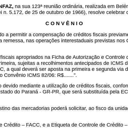
ONFAZ,
na sua 123ª reunião ordinária, realizada em Belé
ei n. 5.172, de 25 de outubro de 1966), resolve celebrar 
C O N V Ê N I O
o a permitir a compensação de créditos fiscais previame
da a remessa, nas operações interestaduais previstas no
iscais apropriados na Ficha de Autorização e Controle d
meira, sujeitas a recolhimentos antecipados de ICMS de
C, a qual deverá ser aposta na primeira e segunda via 
o Convênio ICMS 82/06: R$.......".
 devido mediante a utilização de créditos fiscais, confo
tado do Paraná - GR-PR, que será substituída pela ECC 
ino das mercadorias poderá solicitar, ao fisco da unida
de Crédito – FACC, e a Etiqueta de Controle de Crédito