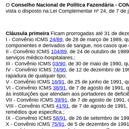
O
Conselho Nacional de Política Fazendária - C
vista o disposto na Lei Complementar nº 24, de 7 de j
Cláusula primeira
Ficam prorrogadas até 31 de deze
I - Convênio ICMS
24/89
, de 28 de março de 1989, q
componentes e derivados de sangue, nos casos que e
II - Convênio ICMS
104/89
, de 24 de outubro de 198
serviços médico-hospitalares.;
III - Convênio ICMS
03/90
, de 30 de maio de 1990, q
IV - Convênio ICMS
74/90
, de 12 de dezembro de 19
rapadura de qualquer tipo;
V - Convênio ICMS
16/91
, de 25 de junho de 1991, 
VI - Convênio ICMS
38/91
, de 7 de agosto de 1991,
às instituições que atendam aos portadores de deficiênc
VII - Convênio ICMS
39/91
, de 7 de agosto de 1991,
VIII - Convênio ICMS
41/91
, de 7 de agosto de 1991,
remédios que especifica.;
IX - Convênio ICMS
58/91
, de 26 de setembro de 199
X - Convênio ICMS
75/91
, de 5 de dezembro de 1991