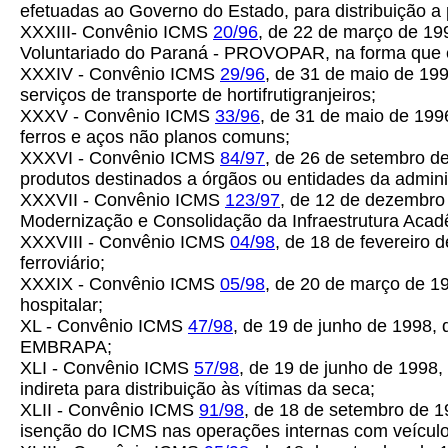
efetuadas ao Governo do Estado, para distribuição a
XXXIII- Convênio ICMS
20/96
, de 22 de março de 19
Voluntariado do Paraná - PROVOPAR, na forma que e
XXXIV - Convênio ICMS
29/96
, de 31 de maio de 19
serviços de transporte de hortifrutigranjeiros;
XXXV - Convênio ICMS
33/96
, de 31 de maio de 199
ferros e aços não planos comuns;
XXXVI - Convênio ICMS
84/97
, de 26 de setembro de
produtos destinados a órgãos ou entidades da admini
XXXVII - Convênio ICMS
123/97
, de 12 de dezembro
Modernização e Consolidação da Infraestrutura Aca
XXXVIII - Convênio ICMS
04/98
, de 18 de fevereiro
ferroviário;
XXXIX - Convênio ICMS
05/98
, de 20 de março de 1
hospitalar;
XL - Convênio ICMS
47/98
, de 19 de junho de 1998, 
EMBRAPA;
XLI - Convênio ICMS
57/98
, de 19 de junho de 1998,
indireta para distribuição às vítimas da seca;
XLII - Convênio ICMS
91/98
, de 18 de setembro de 19
isenção do ICMS nas operações internas com veículo