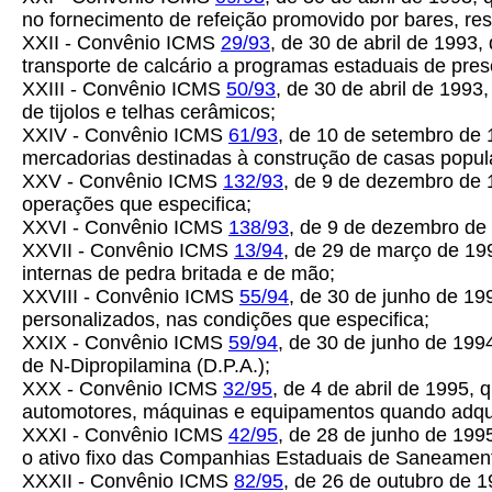
no fornecimento de refeição promovido por bares, res
XXII - Convênio ICMS
29/93
, de 30 de abril de 1993
transporte de calcário a programas estaduais de pre
XXIII - Convênio ICMS
50/93
, de 30 de abril de 199
de tijolos e telhas cerâmicos;
XXIV - Convênio ICMS
61/93
, de 10 de setembro de
mercadorias destinadas à construção de casas popul
XXV - Convênio ICMS
132/93
, de 9 de dezembro de 
operações que especifica;
XXVI - Convênio ICMS
138/93
, de 9 de dezembro de 
XXVII - Convênio ICMS
13/94
, de 29 de março de 19
internas de pedra britada e de mão;
XXVIII - Convênio ICMS
55/94
, de 30 de junho de 19
personalizados, nas condições que especifica;
XXIX - Convênio ICMS
59/94
, de 30 de junho de 1994
de N-Dipropilamina (D.P.A.);
XXX - Convênio ICMS
32/95
, de 4 de abril de 1995,
automotores, máquinas e equipamentos quando adquiri
XXXI - Convênio ICMS
42/95
, de 28 de junho de 199
o ativo fixo das Companhias Estaduais de Saneamen
XXXII - Convênio ICMS
82/95
, de 26 de outubro de 