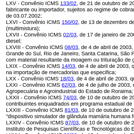
LXV - Convênio ICMS
133/02
, de 21 de outubro de 2
fabricante ou importador, sujeitos ao regime de cob
de 03.07.2002;
LXVI - Convênio ICMS
150/02
, de 13 de dezembro de
(multimistura);
LXVII - Convênio ICMS
02/03
, de 17 de janeiro de 2
diesel;
LXVIII - Convênio ICMS
08/03
, de 4 de abril de 200
Grande do Sul, Rio de Janeiro, Santa Catarina, São P
com material resultante da moagem ou trituração de 
LXIX - Convênio ICMS
14/03
, de 4 de abril de 2003
na importação de mercadorias que especifica;
LXX - Convênio ICMS
18/03
, de 4 de abril de 2003
LXXI - Convênio ICMS
62/03
, de 4 de julho de 2003,
Agropecuária e Agroindustrial do Estado de Roraima;
LXXII - Convênio ICMS
74/03
, de 10 de outubro de 
contribuintes enquadrados em programa estadual de i
LXXIII - Convênio ICMS
81/03
, de 10 de outubro de 
"dispositivo simulador de glândula mamária humana f
LXXIV - Convênio ICMS
87/03
, de 10 de outubro de
Instituto de Pesquisas Científicas e Tecnológicas do