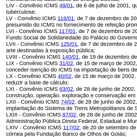
LIV - Convênio ICMS
49/01
, de 6 de julho de 2001, 
tuberculose;
LV - Convênio ICMS
116/01
, de 7 de dezembro de 200
presumido do ICMS no fornecimento de refeição promo
LVI - Convênio ICMS
117/01
, de 7 de dezembro de 2
Fundo Social de Solidariedade do Palácio do Govern
LVII - Convênio ICMS
125/01
, de 7 de dezembro de 2
arte destinadas à exposição pública;
LVIII - Convênio ICMS
140/01
, de 19 de dezembro d
LIX - Convênio ICMS
31/02
, de 15 de março de 2002,
conceder isenção do ICMS na importação de bens des
LX - Convênio ICMS
40/02
, de 15 de março de 2002, 
reduzir a base de cálculo;
LXI - Convênio ICMS
63/02
, de 28 de junho de 2002
construção, operação, exploração e conservação em 
LXII - Convênio ICMS
74/02
, de 28 de junho de 2002
implantação do Sistema de Trens Metropolitanos de S
LXIII - Convênio ICMS
87/02
, de 28 de junho de 20
Administração Pública Direta Federal, Estadual e Mun
LXIV - Convênio ICMS
117/02
, de 20 de setembro de
córnea pela Fundação Banco de Olhos de Goiás;