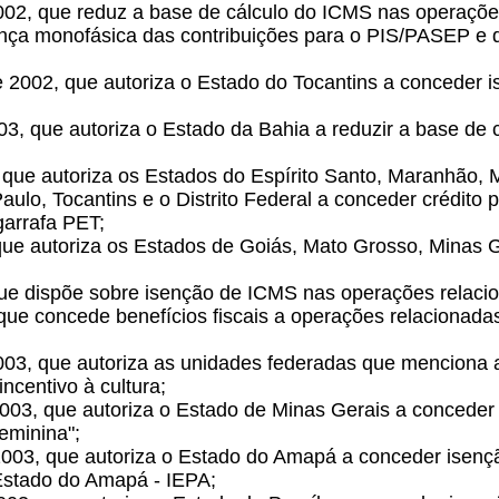
002, que reduz a base de cálculo do ICMS nas operações
rança monofásica das contribuições para o PIS/PASEP e 
 2002, que autoriza o Estado do Tocantins a conceder i
003, que autoriza o Estado da Bahia a reduzir a base d
3, que autoriza os Estados do Espírito Santo, Maranhão, 
aulo, Tocantins e o Distrito Federal a conceder crédito
garrafa PET;
, que autoriza os Estados de Goiás, Mato Grosso, Minas
, que dispõe sobre isenção de ICMS nas operações rela
 que concede benefícios fiscais a operações relacionad
2003, que autoriza as unidades federadas que menciona
ncentivo à cultura;
2003, que autoriza o Estado de Minas Gerais a concede
eminina";
 2003, que autoriza o Estado do Amapá a conceder isen
 Estado do Amapá - IEPA;