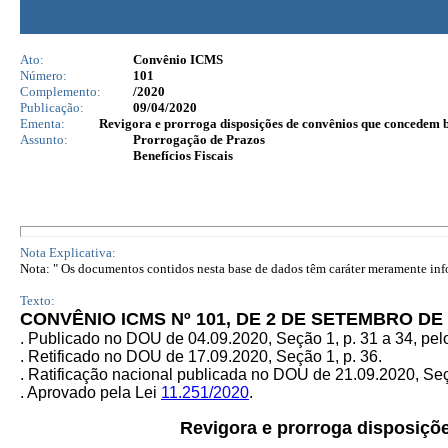
Ato:
Convênio ICMS
Número:
101
Complemento:
/2020
Publicação:
09/04/2020
Ementa:
Revigora e prorroga disposições de convênios que concedem be
Assunto:
Prorrogação de Prazos
Benefícios Fiscais
Nota Explicativa:
Nota: " Os documentos contidos nesta base de dados têm caráter meramente infor
Texto:
CONVÊNIO ICMS Nº 101, DE 2 DE SETEMBRO DE 
. Publicado no DOU de 04.09.2020, Seção 1, p. 31 a 34, p
. Retificado no DOU de 17.09.2020, Seção 1, p. 36.
. Ratificação nacional publicada no DOU de 21.09.2020, Seç
. Aprovado pela Lei
11.251/2020
.
Revigora e prorroga disposiçõ