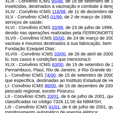
XLIII - Convênio ICMS
95/98
, de 18 de setembro de 
inseticidas, destinados à vacinação e combate à den
XLIV - Convênio ICMS
116/98
, de 11 de dezembro d
XLV - Convênio ICMS
01/99
, de 2 de março de 1999
serviços de saúde;
XLVI - Convênio ICMS
33/99
, de 23 de julho de 1999
devido nas operações realizadas pela FERRONORTE S.
XLVII - Convênio ICMS
05/00
, de 24 de março de 20
vacinas e insumos destinados à sua fabricação, bem
Fundação Ezequiel Dias;
XLVIII - Convênio ICMS
33/00
, de 26 de abril de 2000
lo, nos casos e condições que menciona;0
XLIX - Convênio ICMS
63/00
, de 15 de setembro de 
Pernambuco, Piauí, Rio de Janeiro, e Rio Grande do 
L - Convênio ICMS
74/00
, de 15 de setembro de 200
que especifica, destinadas ao Instituto Estadual de
LI- Convênio ICMS
96/00
, de 15 de dezembro de 200
pescado regional, exceto Pirarucu;
LII - Convênio ICMS
33/01
, de 6 de julho de 2001, q
classificadas no código 7326.11.00 da NBM/SH;
LIII - Convênio ICMS
41/01
, de 6 de julho de 2001,
monitoramento automático de energia elétrica;