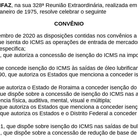
ONFAZ
, na sua 328ª Reunião Extraordinária, realizada em
aneiro de 1975, resolve celebrar o seguinte
CONVÊNIO
mbro de 2020 as disposições contidas nos convênios a 
ue isenta do ICMS as operações de entrada de mercadori
specifica;
9, que autoriza a concessão de isenção do ICMS na impo
ue concede isenção do ICMS às saídas de óleo lubrific
90, que autoriza os Estados que menciona a conceder i
que autoriza o Estado de Roraima a conceder isenção do
 que dispõe sobre a concessão de isenção do ICMS nas 
ia física, auditiva, mental, visual e múltipla;
 que autoriza os Estados que menciona a conceder isen
 que autoriza os Estados e o Distrito Federal a conced
1, que dispõe sobre isenção do ICMS nas saídas de bul
, que dispõe sobre a concessão de redução de base de