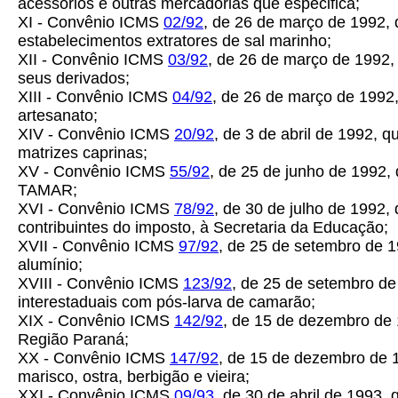
acessórios e outras mercadorias que especifica;
XI - Convênio ICMS
02/92
, de 26 de março de 1992,
estabelecimentos extratores de sal marinho;
XII - Convênio ICMS
03/92
, de 26 de março de 1992,
seus derivados;
XIII - Convênio ICMS
04/92
, de 26 de março de 1992
artesanato;
XIV - Convênio ICMS
20/92
, de 3 de abril de 1992, q
matrizes caprinas;
XV - Convênio ICMS
55/92
, de 25 de junho de 1992,
TAMAR;
XVI - Convênio ICMS
78/92
, de 30 de julho de 1992,
contribuintes do imposto, à Secretaria da Educação;
XVII - Convênio ICMS
97/92
, de 25 de setembro de 1
alumínio;
XVIII - Convênio ICMS
123/92
, de 25 de setembro de
interestaduais com pós-larva de camarão;
XIX - Convênio ICMS
142/92
, de 15 de dezembro de 
Região Paraná;
XX - Convênio ICMS
147/92
, de 15 de dezembro de 1
marisco, ostra, berbigão e vieira;
XXI - Convênio ICMS
09/93
, de 30 de abril de 1993,