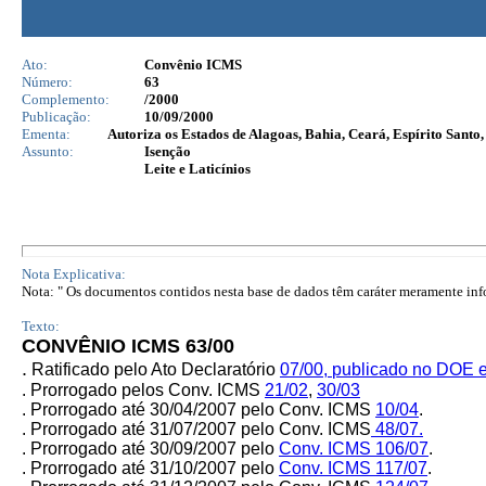
Ato:
Convênio ICMS
Número:
63
Complemento:
/2000
Publicação:
10/09/2000
Ementa:
Autoriza os Estados de Alagoas, Bahia, Ceará, Espírito Santo
Assunto:
Isenção
Leite e Laticínios
Nota Explicativa:
Nota: " Os documentos contidos nesta base de dados têm caráter meramente infor
Texto:
CONVÊNIO ICMS 63/00
.
Ratificado pelo Ato Declaratório
07/00,
publicado no DOE 
. Prorrogado pelos Conv. ICMS
21/02
,
30/03
. Prorrogado até 30/04/2007 pelo Conv. ICMS
10/04
.
. Prorrogado até 31/07/2007 pelo
Conv. ICMS
48/07.
. Prorrogado até 30/09/2007 pelo
Conv. ICMS
106/07
.
. Prorrogado até 31/10/2007 pelo
Conv. ICMS
117/07
.