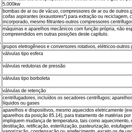
5.000kw
bombas de ar ou de vácuo, compressores de ar ou de outros g
coifas aspirantes (exaustores*) para extração ou reciclagem, 
incorporado, mesmo filtrantes-outros compressores centrífugo
máquinas e aparelhos mecânicos com função própria, não es
compreendidos em outras posições deste capítulo.
grupos eletrogêneos e conversores rotativos, elétricos-outros
válvulas tipo esfera
válvulas redutoras de pressão
válvulas tipo borboleta
válvulas de retenção
centrifugadores, incluídos os secadores centrífugos; aparelhos 
líquidos ou gases
aparelhos e dispositivos, mesmo aquecidos eletricamente (exc
aparelhos da posição 85.14), para tratamento de matérias po
impliquem mudança de temperatura, tais como aquecimento, c
destilação, retificação, esterilização, pasteurização, estufa
vaporização, condensação ou arrefecimento, exceto os de us