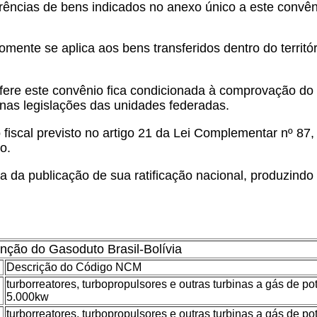
rências de bens indicados no anexo único a este convê
omente se aplica aos bens transferidos dentro do territó
refere este convênio fica condicionada à comprovação 
s nas legislações das unidades federadas.
o fiscal previsto no artigo 21 da Lei Complementar nº 87
o.
a da publicação de sua ratificação nacional, produzindo
nção do Gasoduto Brasil-Bolívia
Descrição do Código NCM
turborreatores, turbopropulsores e outras turbinas a gás de po
5.000kw
turborreatores, turbopropulsores e outras turbinas a gás de po