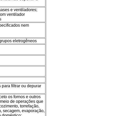
ases e ventiladores;
com ventilador
s
pecificados nem
 grupos eletrogêneos
para filtrar ou depurar
eto os fornos e outros
r meio de operações que
ozimento, torrefação,
gem, secagem, evaporação,
o doméstico;