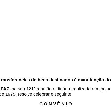
.
ransferências de bens destinados à manutenção do 
ONFAZ,
na sua 121ª reunião ordinária, realizada em Ipoju
de 1975, resolve celebrar o seguinte
C O N V Ê N I O