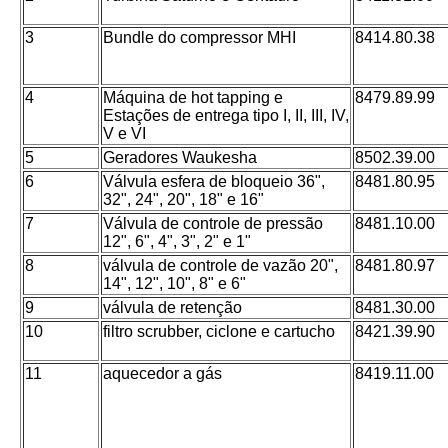
3
Bundle do compressor MHI
8414.80.38
4
Máquina de hot tapping e
8479.89.99
Estações de entrega tipo I, II, III, IV,
V e VI
5
Geradores Waukesha
8502.39.00
6
Válvula esfera de bloqueio 36",
8481.80.95
32", 24", 20", 18" e 16"
7
Válvula de controle de pressão
8481.10.00
12", 6", 4", 3", 2" e 1"
8
válvula de controle de vazão 20",
8481.80.97
14", 12", 10", 8" e 6"
9
válvula de retenção
8481.30.00
10
filtro scrubber, ciclone e cartucho
8421.39.90
11
aquecedor a gás
8419.11.00