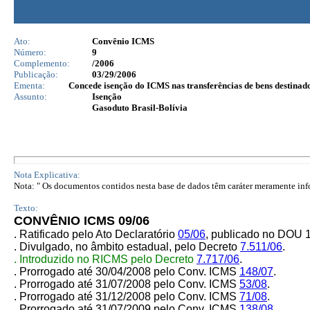
Ato:
Convênio ICMS
Número:
9
Complemento:
/2006
Publicação:
03/29/2006
Ementa:
Concede isenção do ICMS nas transferências de bens destinad
Assunto:
Isenção
Gasoduto Brasil-Bolívia
Nota Explicativa:
Nota: " Os documentos contidos nesta base de dados têm caráter meramente infor
Texto:
CONVÊNIO ICMS 09/06
. Ratificado pelo Ato Declaratório
05/06
, publicado no DOU 
. Divulgado, no âmbito estadual, pelo Decreto
7.511/06
.
. Introduzido no RICMS pelo Decreto
7.717/06
.
. Prorrogado até 30/04/2008 pelo Conv. ICMS
148/07
.
. Prorrogado até 31/07/2008 pelo Conv. ICMS
53/08
.
. Prorrogado até 31/12/2008 pelo Conv. ICMS
71/08
.
. Prorrogado até 31/07/2009 pelo Conv. ICMS
138/08
.