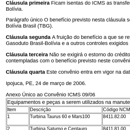
Cláusula primeira
Ficam isentas do ICMS as transfe
Bolívia.
Parágrafo único O benefício previsto nesta cláusula s
Bolívia Brasil (TBG).
Cláusula segunda
A fruição do benefício a que se 
Gasoduto Brasil-Bolívia e a outros controles exigido
Cláusula terceira
Não se exigirá o estorno do crédit
contempladas com o benefício previsto neste convêni
Cláusula quarta
Este convênio entra em vigor na dat
Ipojuca, PE, 24 de março de 2006.
Anexo Único ao Convênio ICMS 09/06
Equipamentos e peças a serem utilizados na manute
Item
Descrição
Código NCM
1
Turbina Taurus 60 e Mars100
8411.82.00
2
Turbina Saturno e Centauro
8411.81.00