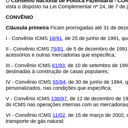
O
Conselho Nacional de Política Fazendária - C
vista o disposto na Lei Complementar nº 24, de 7 de j
CONVÊNIO
Cláusula primeira
Ficam prorrogadas até 31 de deze
I - Convênio ICMS
16/91
, de 25 de junho de 1991, q
II - Convênio ICMS
75/91
, de 5 de dezembro de 1991
acessórios e outras mercadorias que especifica;
III - Convênio ICMS
61/93
, de 10 de setembro de 19
destinadas à construção de casas populares;
IV - Convênio ICMS
55/94
, de 30 de junho de 1994, 
personalizados, nas condições que especifica;
V - Convênio ICMS
136/97
, de 12 de dezembro de 19
do ICMS nas operações internas com as mercadorias
VI - Convênio ICMS
11/02
, de 15 de março de 2002, 
transporte de gás natural;