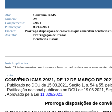
Ato:
Convênio ICMS
Número:
29
Complemento:
/2021
Publicação:
03/15/2021
Ementa:
Prorroga disposições de convênios que concedem benefícios fis
Assunto:
Prorrogação de Prazos
Benefícios Fiscais
Nota Explicativa:
Nota: " Os documentos contidos nesta base de dados têm caráter meramente infor
Texto:
CONVÊNIO ICMS 29/21, DE 12 DE MARÇO DE 202
. Publicado no DOU de 15.03.2021, Seção 1, p. 54 a 55, pe
. Ratificação nacional publicada no DOU de 19.03.2021, Seçã
. Aprovado pela Lei
11.329/2021
.
Prorroga disposições de convê