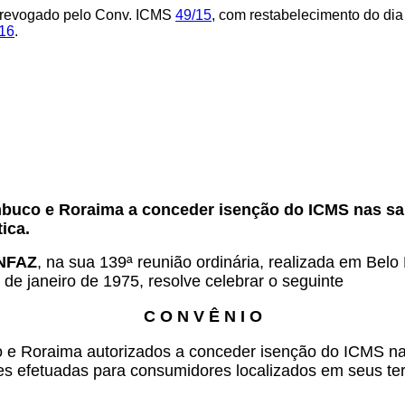
 revogado pelo Conv. ICMS
49/15
, com restabelecimento do dia
16
.
.
buco e Roraima a conceder isenção do ICMS nas sai
ica.
ONFAZ
, na sua 139ª reunião ordinária, realizada em Bel
 de janeiro de 1975, resolve celebrar o seguinte
C O N V Ê N I O
 Roraima autorizados a conceder isenção do ICMS nas 
es efetuadas para consumidores localizados em seus terr