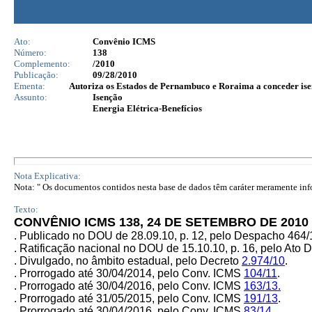
Ato:
Convênio ICMS
Número:
138
Complemento:
/2010
Publicação:
09/28/2010
Ementa:
Autoriza os Estados de Pernambuco e Roraima a conceder isen
Assunto:
Isenção
Energia Elétrica-Benefícios
Nota Explicativa:
Nota: " Os documentos contidos nesta base de dados têm caráter meramente infor
Texto:
CONVÊNIO ICMS 138, 24 DE SETEMBRO DE 2010
. Publicado no DOU de 28.09.10, p. 12, pelo Despacho 464
. Ratificação nacional no DOU de 15.10.10, p. 16, pelo Ato 
. Divulgado, no âmbito estadual, pelo Decreto
2.974/10
.
. Prorrogado até 30/04/2014, pelo Conv. ICMS
104/11
.
. Prorrogado até 30/04/2016, pelo Conv. ICMS
163/13.
. Prorrogado até 31/05/2015, pelo Conv. ICMS
191/13
.
. Prorrogado até 30/04/2016, pelo Conv. ICMS
83/14
.