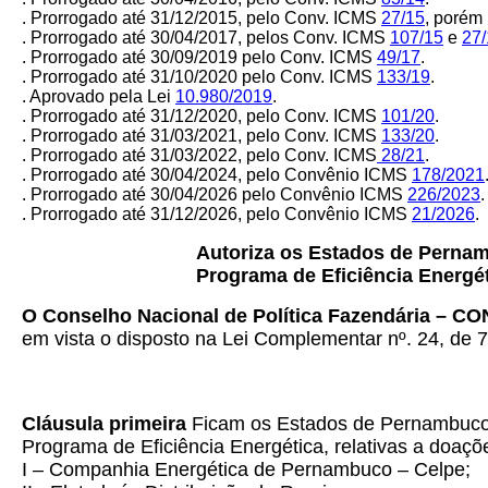
. Prorrogado até 31/12/2015, pelo Conv. ICMS
27/15
, po
rém
. Prorrogado até 30/04/2017, pelos Conv. ICMS
107/15
e
27/
. Prorrogado até 30/09/2019 pelo Conv. ICMS
49/17
.
. Prorrogado até 31/10/2020 pelo Conv. ICMS
133/19
.
. Aprovado pela Lei
10.980/2019
.
. Prorrogado até 31/12/2020, pelo Conv. ICMS
101/20
.
. Prorrogado até 31/03/2021, pelo Conv. ICMS
133/20
.
. Prorrogado até 31/03/2022, pelo Conv. ICMS
28/21
.
. Prorrogado até 30/04/2024, pelo Convênio ICMS
178/2021
. Prorrogado até 30/04/2026 pelo Convênio ICMS
226/2023
.
. Prorrogado até 31/12/2026, pelo Convênio ICMS
21/2026
.
Autoriza os Estados de Pernam
Programa de Eficiência Energét
O Conselho Nacional de Política Fazendária – C
em vista o disposto na Lei Complementar nº. 24, de 7
Cláusula primeira
Ficam os Estados de Pernambuco e
Programa de Eficiência Energética, relativas a doaçõ
I – Companhia Energética de Pernambuco – Celpe;