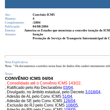
Ato:
Convênio ICMS
Número:
4
Complemento:
/2004
Publicação:
04/08/2004
Ementa:
Autoriza os Estados que menciona a conceder isenção do ICMS 
Assunto:
Isenção
Prestação de Serviço de Transporte Intermunicipal de 
Nota Explicativa:
Nota: " Os documentos contidos nesta base de dados têm caráter meramente infor
Texto:
CONVÊNIO ICMS 04/04
. Consolidado até o Convênio ICMS 143/22
.
. Ratificado pelo Ato Declaratório
03/04
.
. Divulgado, no âmbito estadual, pelo Decreto
3.018/04
.
. Adesão de AL pelo Conv. ICMS
51/04
.
. Adesão de SE pelo Conv. ICMS
126/04
.
. Exclusão do RJ pelo Conv. ICMS
108/05
.
. Adesão do RN pelo Conv. ICMS
108/05
.