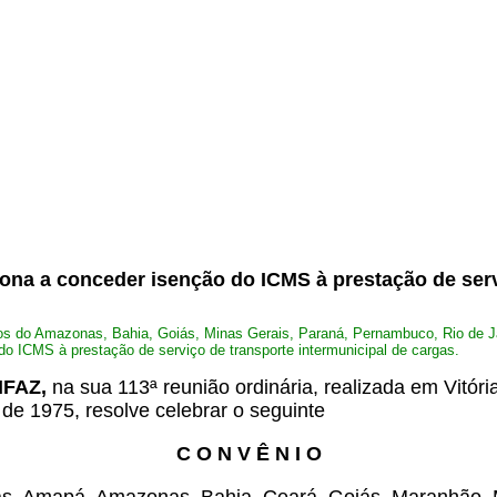
.
na a conceder isenção do ICMS à prestação de servi
.
os do Amazonas, Bahia, Goiás, Minas Gerais, Paraná, Pernambuco, Rio de Ja
do ICMS à prestação de serviço de transporte intermunicipal de cargas.
ONFAZ,
na sua 113ª reunião ordinária, realizada em Vitóri
 de 1975, resolve celebrar o seguinte
C O N V Ê N I O