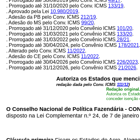
. Prorrogado até 30/09/2019 pelo Conv. ICMS
49/17
.
. Prorrogado até 31/10/2020 pelo Conv. ICMS
133/19
.
. Aprovado pela Lei
10.980/2019
.
. Adesão da PB pelo Conv. ICMS
212/19
.
. Adesão do MS pelo Conv. ICMS
99/20
.
. Prorrogado até 31/12/2020 pelo Convênio ICMS
101/20
.
. Prorrogado até 31/03/2021 pelo Convênio ICMS
133/20
.
. Prorrogado até 31/03/2022 pelo Convênio ICMS
28/21
.
. Prorrogado até 30/04/2024, pelo Convênio ICMS
178/2021
. Alterado pelo Conv. ICMS
11/2022
.
. Adesão do CE pelo Conv. ICMS
11/2022
.
. Prorrogado até 30/04/2026 pelo Convênio ICMS
226/2023
.
. Prorrogado até 31/12/2026, pelo Convênio ICMS
21/2026
.
Autoriza os Estados que mencio
redação dada pelo Conv. ICMS
111/12
)
Redação original
Autoriza os Estad
conceder isenção 
O Conselho Nacional de Política Fazendária - C
disposto na Lei Complementar n.º 24, de 7 de janeiro