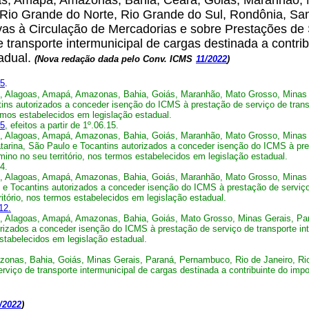
s, Amapá, Amazonas, Bahia, Ceará, Goiás, Maranhão, 
Rio Grande do Norte, Rio Grande do Sul, Rondônia, San
as à Circulação de Mercadorias e sobre Prestações de S
transporte intermunicipal de cargas destinada a contrib
tadual.
(Nova redação dada pelo Conv. ICMS
11/2022
)
15
.
 Alagoas, Amapá, Amazonas, Bahia, Goiás, Maranhão, Mato Grosso, Minas G
ins autorizados a conceder isenção do ICMS à prestação de serviço de transp
termos estabelecidos em legislação estadual.
15
, efeitos a partir de 1º.06.15.
 Alagoas, Amapá, Amazonas, Bahia, Goiás, Maranhão, Mato Grosso, Minas G
tarina, São Paulo e Tocantins autorizados a conceder isenção do ICMS à pres
rmino no seu território, nos termos estabelecidos em legislação estadual.
4.
 Alagoas, Amapá, Amazonas, Bahia, Goiás, Maranhão, Mato Grosso, Minas G
 e Tocantins autorizados a conceder isenção do ICMS à prestação de serviço d
ritório, nos termos estabelecidos em legislação estadual.
12.
 Alagoas, Amapá, Amazonas, Bahia, Goiás, Mato Grosso, Minas Gerais, Par
rizados a conceder isenção do ICMS à prestação de serviço de transporte int
 estabelecidos em legislação estadual.
nas, Bahia, Goiás, Minas Gerais, Paraná, Pernambuco, Rio de Janeiro, Rio
iço de transporte intermunicipal de cargas destinada a contribuinte do impost
/2022
)