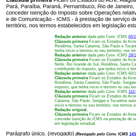
Cláusula primeira
Ficam os Estados do Acre, Alagoa
Pará, Paraíba, Paraná, Pernambuco, Rio de Janeiro, 
conceder isenção do Imposto sobre Operações relativ
e de Comunicação - ICMS - à prestação de serviço de 
território, nos termos estabelecidos em legislação es
Redação anterior
dada pelo Conv. ICMS
65/
Cláusula primeira
Ficam os Estados do Acre,
Rondônia, Santa Catarina, São Paulo e Tocant
tenha início e término no seu território, nos 
Redação anterior
dada pelo Conv. ICMS
29/
Cláusula primeira
Ficam os Estados do Acre,
Norte, Rio Grande do Sul, Rondônia, Santa Ca
contribuinte do imposto, que tenha início e té
Redação anterior
dada pelo Conv. ICMS
60/1
Cláusula primeira
Ficam os Estados do Acre,
Rondônia, Santa Catarina, São Paulo, Sergipe
imposto, que tenha início e término no seu ter
Redação anterior
dada pelo Conv. ICMS
111/
Cláusula primeira
Ficam os Estados do Acre,
Catarina, São Paulo, Sergipe e Tocantins auto
início e término no seu território, nos termos
Redação original.
Cláusula primeira
Ficam os Estados do Amazo
conceder isenção do ICMS na prestação de serv
em legislação estadual.
Parágrafo único. (
revogado
)
(Revogado pelo Conv. ICMS
143