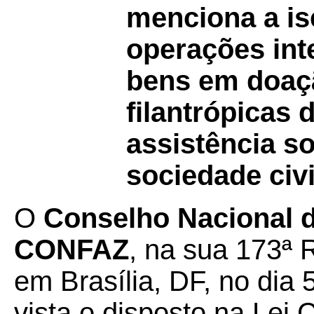
menciona a i
operações in
bens em doaçã
filantrópicas
assistência so
sociedade civi
O
Conselho Nacional de
CONFAZ
, na sua 173ª 
em Brasília, DF, no dia 
vista o disposto na Lei