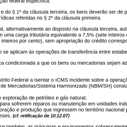
ão federal específica.
 e do § 1º da cláusula terceira, os bens deverão ser de
dicas referidas no § 2º da cláusula primeira.
l, alternativamente ao disposto na cláusula terceira, au
 uma carga tributária equivalente a 7,5% (sete inteiro
 inteiros por cento), sem apropriação do crédito corresp
não se aplicam às operações de transferência entre esta
 fica condicionada a que os bens ou mercadorias sejam adqu
trito Federal a isentar o ICMS incidente sobre a opera
ra de Mercadorias/Sistema Harmonizado (NBM/SH) const
 exploração de petróleo e gás natural;
o para sofrerem reparos ou manutenção em unidades indus
loração e produção que ingressem no território nacional 
meses.
(cf. retificação de 10.12.07)
ica-se também, as máquinas e equipamentos sobressalente