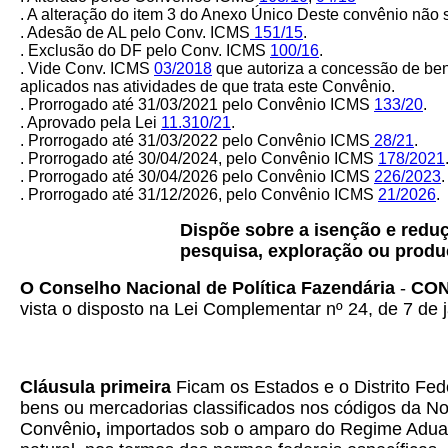
.
A alteração do item 3 do Anexo Único Deste convênio não s
. Adesão de AL pelo Conv. ICMS
151/15
.
. Exclusão do DF pelo Conv. ICMS
100/16
.
. Vide Conv. ICMS
03/2018
que autoriza a concessão de ben
aplicados nas atividades de que trata este Convênio.
. Prorrogado até 31/03/2021 pelo Convênio ICMS
133/20
.
. Aprovado pela Lei
11.310/21
.
. Prorrogado até 31/03/2022 pelo Convênio ICMS
28/21
.
. Prorrogado até 30/04/2024, pelo Convênio ICMS
178/2021
. Prorrogado até 30/04/2026 pelo Convênio ICMS
226/2023
.
. Prorrogado até 31/12/2026, pelo Convênio ICMS
21/2026
.
Dispõe sobre a isenção e redu
pesquisa, exploração ou produç
O Conselho Nacional de Política Fazendária
-
CON
vista o disposto na Lei Complementar nº 24, de 7 de j
Cláusula primeira
Ficam os Estados e o Distrito Fe
bens ou mercadorias classificados nos códigos da 
Convênio
,
importados sob o amparo do Regime Aduane