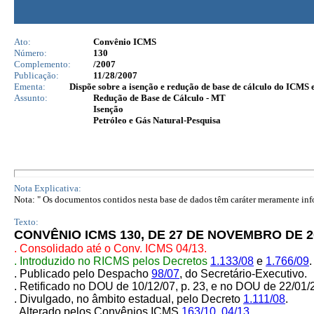
Ato:
Convênio ICMS
Número:
130
Complemento:
/2007
Publicação:
11/28/2007
Ementa:
Dispõe sobre a isenção e redução de base de cálculo do ICMS 
Assunto:
Redução de Base de Cálculo - MT
Isenção
Petróleo e Gás Natural-Pesquisa
Nota Explicativa:
Nota: " Os documentos contidos nesta base de dados têm caráter meramente infor
Texto:
CONVÊNIO ICMS 130, DE 27 DE NOVEMBRO
DE 2
. Consolidado até o Conv. ICMS 04/13.
. Introduzido no RICMS pelos Decretos
1.133/08
e
1.766/09
.
. Publicado pelo Despacho
98/07
,
do Secretário-Executivo.
. Retificado no DOU de 10/12/07, p. 23, e no DOU de 22/01/2
. Divulgado, no âmbito estadual, pelo Decreto
1.111/08
.
. Alterado pelos Convênios ICMS
163/10
,
04/13