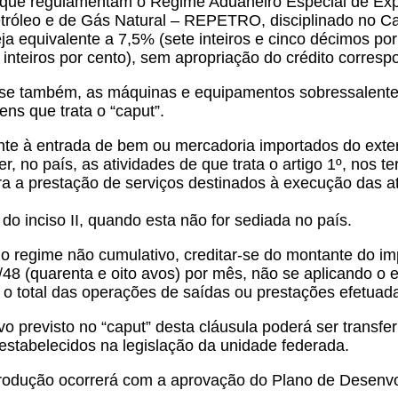
s, que regulamentam o Regime Aduaneiro Especial de Ex
tróleo e de Gás Natural – REPETRO, disciplinado no Cap
ja equivalente a 7,5% (sete inteiros e cinco décimos po
ês inteiros por cento), sem apropriação do crédito corres
ica-se também, as máquinas e equipamentos sobressalente
ns que trata o “caput”.
nte à entrada de bem ou mercadoria importados do exteri
r, no país, as atividades de que trata o artigo 1º, nos t
para a prestação de serviços destinados à execução das 
do inciso II, quando esta não for sediada no país.
o regime não cumulativo, creditar-se
do montante do imp
/48 (quarenta e oito avos) por mês, não se aplicando o
e o total das operações de saídas ou prestações efetua
vo previsto no “caput” desta cláusula poderá ser transf
 estabelecidos na legislação da unidade federada.
de produção ocorrerá com a aprovação do Plano de Dese