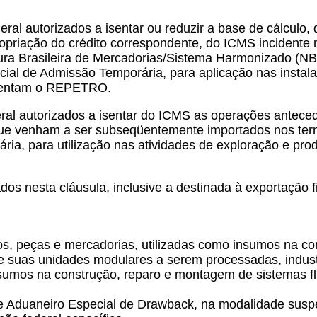
ral autorizados a isentar ou reduzir a base de cálculo, 
propriação do crédito correspondente, do ICMS inciden
tura Brasileira de Mercadorias/Sistema Harmonizado (
l de Admissão Temporária, para aplicação nas instalaç
amentam o REPETRO.
eral autorizados a isentar do ICMS as operações antece
 que venham a ser subseqüentemente importados nos ter
a, para utilização nas atividades de exploração e produ
os nesta cláusula, inclusive a destinada à exportação f
os, peças e mercadorias, utilizadas como insumos na c
 suas unidades modulares a serem processadas, industr
nsumos na construção, reparo e montagem de sistemas f
me Aduaneiro Especial de Drawback, na modalidade susp