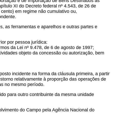
portação e de Importação de Bens Destinados às
ítulo XI do Decreto federal nº 4.543, de 26 de
r cento) em regime não cumulativo ou,
pondente.
s, as ferramentas e aparelhos e outras partes e
or por pessoa jurídica:
ermos da Lei nº 9.478, de 6 de agosto de 1997;
atividades objeto da concessão ou autorização, bem
osto incidente na forma da cláusula primeira, a partir
 estorno relativamente à proporção das operações de
das no mesmo período.
erido para outro contribuinte da mesma unidade
nvolvimento do Campo pela Agência Nacional do