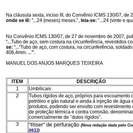
Na cláusula sexta, inciso III, do Convênio ICMS 130/07, d
onde se lê:
“...24 (meses) meses.",
leia-se:
"...24 (vinte e qu
No Convênio ICMS 130/07, de 27 de novembro de 2007, publ
“...Tubo de aço, sem costura na circunferência, revestidos 
se:
“...“Tubo de aço, com costura, na circunferência, soldad
406,4mm. ...
”
.
M
ANUEL DOS ANJOS MARQUES TEIXEIRA
ITEM
DESCRIÇÃO
1
Umbilicais
2
Tubos rígidos de aço, próprios para escoamento 
petróleo e gás natural e ainda à injeção de água 
produtos, podendo ser envolto com revestimento 
de proteção térmica e contra corrosão, denomina
comercialmente de "dutos rígidos".
3
"Riser" de perfuração
(
Nova redação dada pelo Co
04/13
)