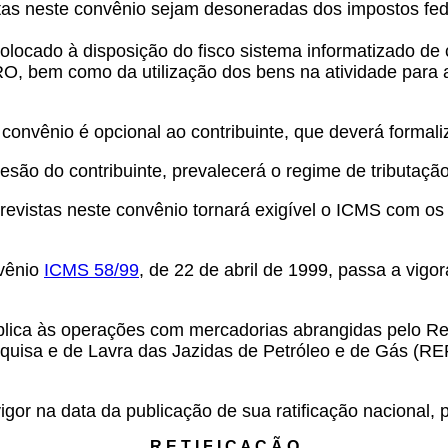
tas neste convênio sejam desoneradas dos impostos fed
colocado à disposição do fisco sistema informatizado de c
 bem como da utilização dos bens na atividade para a 
e convênio é opcional ao contribuinte, que deverá formal
são do contribuinte, prevalecerá o regime de tributaçã
evistas neste convênio tornará exigível o ICMS com os 
nvênio
ICMS 58/99
, de 22 de abril de 1999, passa a vig
aplica às operações com mercadorias abrangidas pelo R
quisa e de Lavra das Jazidas de Petróleo e de Gás (RE
igor na data da publicação de sua ratificação nacional,
R E T I F I C A Ç Ã O