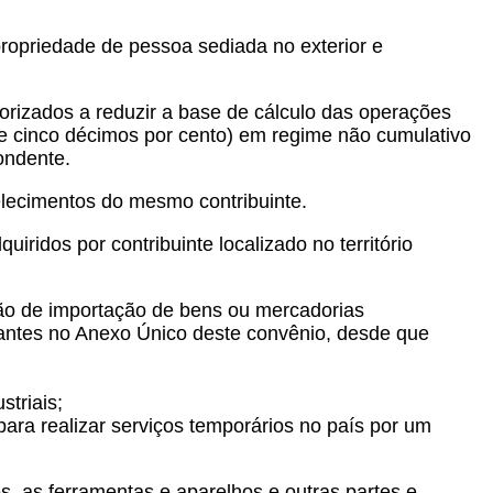
 propriedade de pessoa sediada no exterior e
torizados a reduzir a base de cálculo das operações
s e cinco décimos por cento) em regime não cumulativo
ondente.
belecimentos do mesmo contribuinte.
iridos por contribuinte localizado no território
ção de importação de bens ou mercadorias
antes no Anexo Único deste convênio, desde que
triais;
para realizar serviços temporários no país por um
s, as ferramentas e aparelhos e outras partes e