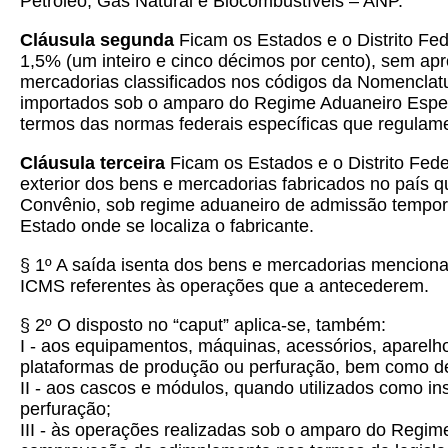
Petróleo, Gás Natural e Biocombustíveis – ANP.
Cláusula segunda
Ficam os Estados e o Distrito Fede
1,5% (um inteiro e cinco décimos por cento), sem a
mercadorias classificados nos códigos da Nomencla
importados sob o amparo do Regime Aduaneiro Especia
termos das normas federais específicas que regul
Cláusula terceira
Ficam os Estados e o Distrito Fed
exterior dos bens e mercadorias fabricados no país
Convênio, sob regime aduaneiro de admissão temporári
Estado onde se localiza o fabricante.
§ 1º A saída isenta dos bens e mercadorias mencionad
ICMS referentes às operações que a antecederem.
§ 2º O disposto no “caput” aplica-se, também:
I - aos equipamentos, máquinas, acessórios, aparelh
plataformas de produção ou perfuração, bem como de
II - aos cascos e módulos, quando utilizados como i
perfuração;
III - às operações realizadas sob o amparo do Regi