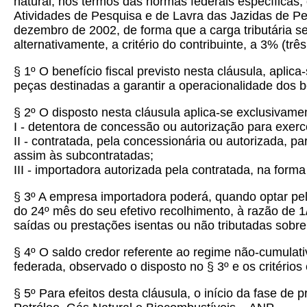
natural, nos termos das normas federais específica
Atividades de Pesquisa e de Lavra das Jazidas de Pe
dezembro de 2002, de forma que a carga tributária se
alternativamente, a critério do contribuinte, a 3% (tr
§ 1º O benefício fiscal previsto nesta cláusula, apl
peças destinadas a garantir a operacionalidade dos be
§ 2º O disposto nesta cláusula aplica-se exclusivame
I - detentora de concessão ou autorização para exerce
II - contratada, pela concessionária ou autorizada, 
assim às subcontratadas;
III -
importadora autorizada pela contratada, na forma 
§ 3º A empresa importadora poderá, quando optar pel
do 24º mês do seu efetivo recolhimento, à razão de 1
saídas ou prestações isentas ou não tributadas sobr
§ 4º O saldo credor referente ao regime não-cumulati
federada, observado o disposto no § 3º e os critérios
§ 5º Para efeitos desta cláusula, o início da fase 