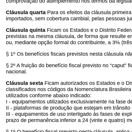
comprovação do adimplemento nos termos da legislaç
Cláusula quarta
Para os efeitos da cláusula primeira
importados, sem cobertura cambial, pelas pessoas jurí
Cláusula quinta
Ficam os Estados e o Distrito Federa
previstas na mesma cláusula, de forma que resulte em
ou, mediante opção formal do contribuinte, a 3% (três
§ 1º Os benefícios fiscais previstos nesta cláusula 
§ 2º A fruição do benefício fiscal previsto no “caput”
nacional.
Cláusula sexta
Ficam autorizados os Estados e o Dis
classificados nos códigos da Nomenclatura Brasilei
utilizados conforme abaixo indicado:
I -
equipamentos utilizados exclusivamente na fase de
II - plataformas de produção que estejam em trânsit
III - equipamentos de uso interligado às fases de exp
prazo de permanência inferior a 24 (vinte e quatro) 
§ 1º O benefício fiscal previsto nesta cláusula, apl