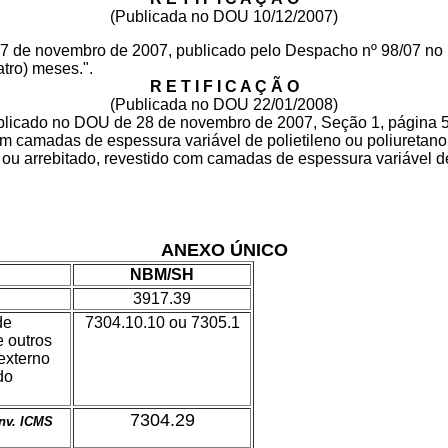
(Publicada no DOU 10/12/2007)
e 27 de novembro de 2007, publicado pelo Despacho nº 98/07 n
atro) meses.".
R E T I F I C A Ç Ã O
(Publicada no DOU 22/01/2008)
icado no DOU de 28 de novembro de 2007, Seção 1, página 52
com camadas de espessura variável de polietileno ou poliuretano
o ou arrebitado, revestido com camadas de espessura variável de
ANEXO ÚNICO
NBM/SH
3917.39
de
7304.10.10 ou 7305.1
e outros
externo
do
7304.29
nv. ICMS