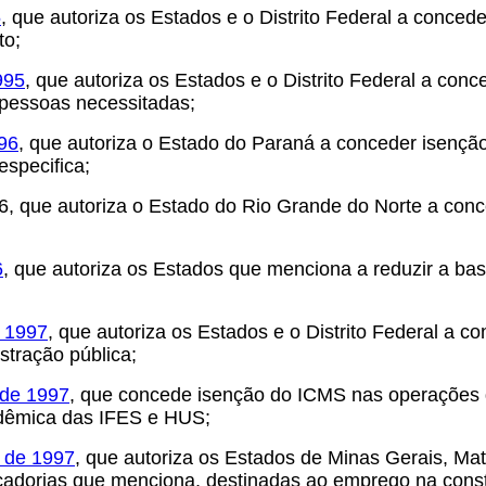
5
, q
ue autoriza os Estados e o Distrito Federal a conced
to;
995
, que autoriza os Estados e o Distrito Federal a co
 pessoas necessitadas;
96
, que autoriza o Estado do Paraná a conceder isenç
specifica;
6
, que autoriza o Estado do Rio Grande do Norte a con
6
, qu
e autoriza os Estados que menciona a reduzir a ba
e 1997
, que autoriza os Estados e o Distrito Federal a 
stração pública;
 de 1997
, que concede isenção do ICMS nas operações
adêmica das IFES e HUS;
 de 1997
, que autoriza os Estados de Minas Gerais, Ma
cadorias que menciona, destinadas ao emprego na const