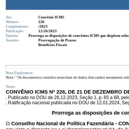
Ato:
Convênio ICMS
Número:
226
Complemento:
/2023
Publicação:
12/26/2023
Ementa:
Prorroga as disposições de convênios ICMS que dispõem sobre 
Assunto:
Prorrogação de Prazos
Benefícios Fiscais
Nota Explicativa:
Nota: " Os documentos contidos nesta base de dados têm caráter meramente infor
Texto:
CONVÊNIO ICMS Nº 226, DE 21 DE DEZEMBRO D
.
Publicado no DOU de 26.12.2023, Seção 1, p. 65 a 68, pe
. Ratificação nacional publicada no DOU de 12.01.2024, Seçã
Prorroga as disposições de co
O
Conselho Nacional de Política Fazendária - C