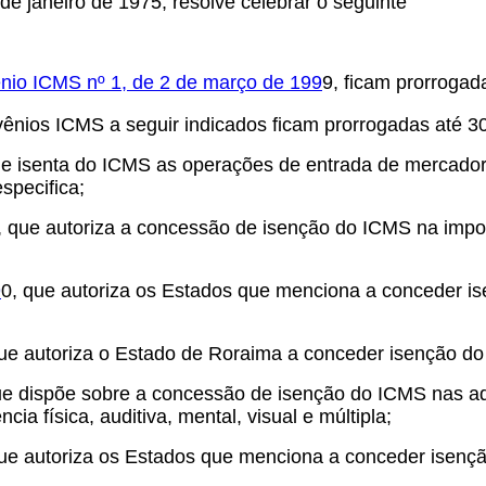
de janeiro de 1975, resolve celebrar o seguinte
io ICMS nº 1, de 2 de março de 199
9, ficam prorroga
ênios ICMS a seguir indicados ficam prorrogadas até 30
ue isenta do ICMS as operações de entrada de mercadori
specifica;
, que autoriza a concessão de isenção do ICMS na impo
9
0, que autoriza os Estados que menciona a conceder i
que autoriza o Estado de Roraima a conceder isenção d
ue dispõe sobre a concessão de isenção do ICMS nas a
ia física, auditiva, mental, visual e múltipla;
que autoriza os Estados que menciona a conceder isenç