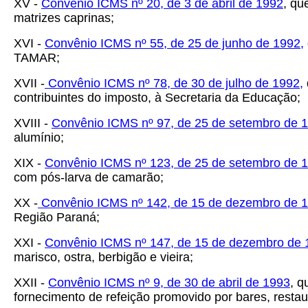
XV -
Convênio ICMS nº 20, de 3 de abril de 1992
, qu
matrizes caprinas;
XVI -
Convênio ICMS nº 55, de 25 de junho de 1992,
TAMAR;
XVII -
Convênio ICMS nº 78, de 30 de julho de 1992,
contribuintes do imposto, à Secretaria da Educação;
XVIII -
Convênio ICMS nº 97, de 25 de setembro de 
alumínio;
XIX -
Convênio ICMS nº 123, de 25 de setembro de 
com pós-larva de camarão;
XX -
Convênio ICMS nº 142, de 15 de dezembro de 
Região Paraná;
XXI -
Convênio ICMS nº 147, de 15 de dezembro de 
marisco, ostra, berbigão e vieira;
XXII -
Convênio ICMS nº 9, de 30 de abril de 1993
, q
fornecimento de refeição promovido por bares, restau