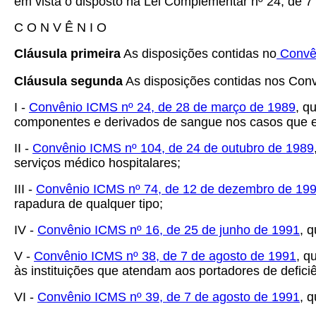
em vista o disposto na Lei Complementar nº 24, de 7 
C O N V Ê N I O
Cláusula primeira
As disposições contidas no
Convên
Cláusula segunda
As disposições contidas nos Conv
I -
Convênio ICMS nº 24, de 28 de março de 1989
, q
componentes e derivados de sangue nos casos que e
II -
Convênio ICMS nº 104, de 24 de outubro de 1989
serviços médico hospitalares;
III -
Convênio ICMS nº 74, de 12 de dezembro de 19
rapadura de qualquer tipo;
IV -
Convênio ICMS nº 16, de 25 de junho de 1991
, 
V -
Convênio ICMS nº 38, de 7 de agosto de 1991
, q
às instituições que atendam aos portadores de deficiênc
VI -
Convênio ICMS nº 39, de 7 de agosto de 1991
, 