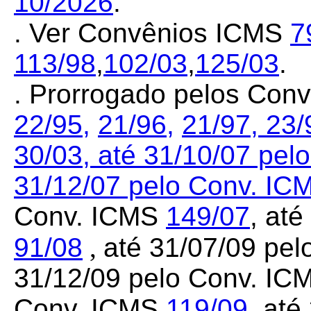
10/2026
.
. Ver Convênios ICMS
7
113/98
,
102/03
,
125/03
.
. Prorrogado pelos Con
22/95,
21/96,
21/97,
23/
30/03,
até 31/10/07 pel
31/12/07 pelo Conv. I
Conv. ICMS
149/07
, at
91/08
,
até 31/07/09 pe
31/12/09 pelo Conv. I
Conv. ICMS
119/09
, at