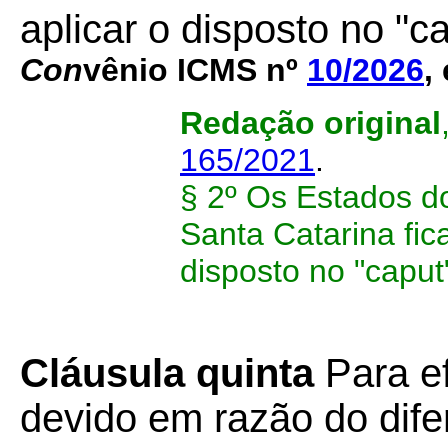
aplicar o disposto no "c
Con
vênio ICMS nº
10/2026
,
Redação original
165/2021
.
§ 2º Os Estados d
Santa Catarina fic
disposto no "caput
Cláusula quinta
Para ef
devido em razão do difer