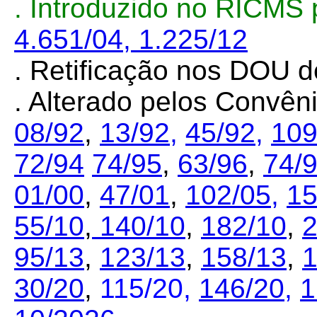
.
Introduzido no RICMS 
4.651/04,
1.225/12
. Retificação nos DOU d
. Alterado pelos Convê
08/92
,
13/92,
45/92,
109
72/94
74/95
,
63/96
,
74/
01/00
,
47/01
,
102/05,
15
55/10
,
140/10
,
182/10
,
2
95/13
,
123/13
,
158/13
,
1
30/20
,
115/20,
146/20
,
1