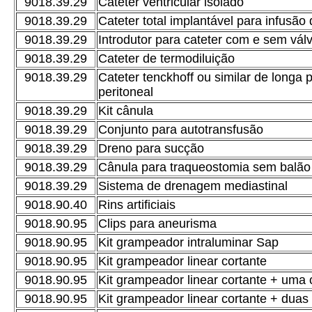
9018.39.29
Cateter ventricular isolado
9018.39.29
Cateter total implantável para infusão
9018.39.29
Introdutor para cateter com e sem vál
9018.39.29
Cateter de termodiluição
9018.39.29
Cateter tenckhoff ou similar de longa 
peritoneal
9018.39.29
Kit cânula
9018.39.29
Conjunto para autotransfusão
9018.39.29
Dreno para sucção
9018.39.29
Cânula para traqueostomia sem balão
9018.39.29
Sistema de drenagem mediastinal
9018.90.40
Rins artificiais
9018.90.95
Clips para aneurisma
9018.90.95
Kit grampeador intraluminar Sap
9018.90.95
Kit grampeador linear cortante
9018.90.95
Kit grampeador linear cortante + uma 
9018.90.95
Kit grampeador linear cortante + duas