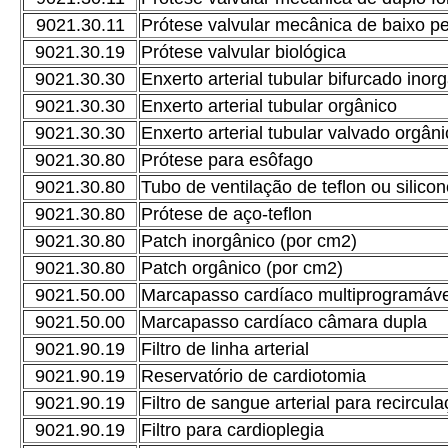
9021.30.11
Prótese valvular mecânica de baixo per
9021.30.19
Prótese valvular biológica
9021.30.30
Enxerto arterial tubular bifurcado inor
9021.30.30
Enxerto arterial tubular orgânico
9021.30.30
Enxerto arterial tubular valvado orgân
9021.30.80
Prótese para esôfago
9021.30.80
Tubo de ventilação de teflon ou silico
9021.30.80
Prótese de aço-teflon
9021.30.80
Patch inorgânico (por cm2)
9021.30.80
Patch orgânico (por cm2)
9021.50.00
Marcapasso cardíaco multiprogramável
9021.50.00
Marcapasso cardíaco câmara dupla
9021.90.19
Filtro de linha arterial
9021.90.19
Reservatório de cardiotomia
9021.90.19
Filtro de sangue arterial para recircul
9021.90.19
Filtro para cardioplegia