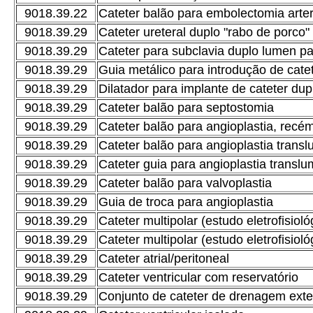
9018.39.22
Cateter balão para embolectomia arter
9018.39.29
Cateter ureteral duplo "rabo de porco"
9018.39.29
Cateter para subclavia duplo lumen p
9018.39.29
Guia metálico para introdução de cate
9018.39.29
Dilatador para implante de cateter du
9018.39.29
Cateter balão para septostomia
9018.39.29
Cateter balão para angioplastia, recé
9018.39.29
Cateter balão para angioplastia transl
9018.39.29
Cateter guia para angioplastia translu
9018.39.29
Cateter balão para valvoplastia
9018.39.29
Guia de troca para angioplastia
9018.39.29
Cateter multipolar (estudo eletrofisiol
9018.39.29
Cateter multipolar (estudo eletrofisioló
9018.39.29
Cateter atrial/peritoneal
9018.39.29
Cateter ventricular com reservatório
9018.39.29
Conjunto de cateter de drenagem ext