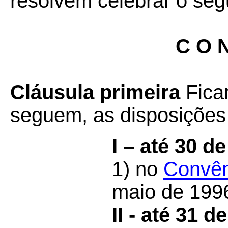
resolvem celebrar o seg
C O N
Cláusula primeira
Fica
seguem, as disposições 
I – até 30 d
1) no
Convên
maio de 199
II - até 31 