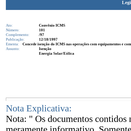
Legi
Ato:
Convênio ICMS
Número:
101
Complemento:
/97
Publicação:
12/18/1997
Ementa:
Concede isenção do ICMS nas operações com equipamentos e compon
Assunto:
Isenção
Energia Solar/Eólica
Nota Explicativa:
Nota: " Os documentos contidos n
meramente informativo. Somente 