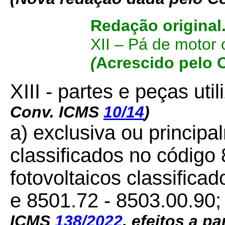
Redação original
XII – Pá de motor 
(
Acrescido pelo 
XIII - partes e peças uti
Conv. ICMS
10/14
)
a) exclusiva ou princip
classificados no código
fotovoltaicos classific
e 8501.72 - 8503.00.90
ICMS
138/2022
, efeitos a pa