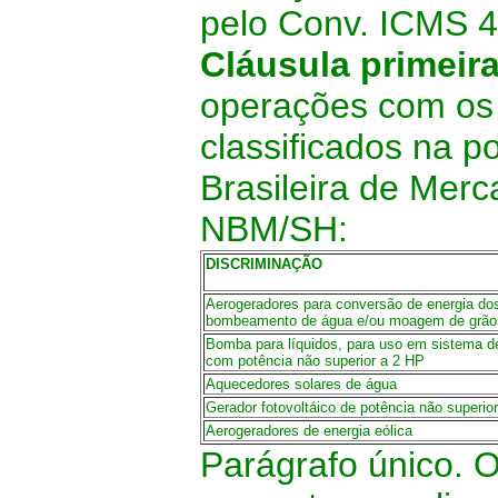
pelo Conv. ICMS 4
Cláusula primeir
operações com os 
classificados na 
Brasileira de Mer
NBM/SH:
DISCRIMINAÇÃO
Aerogeradores para conversão de energia do
bombeamento de água e/ou moagem de grão
Bomba para líquidos, para uso em sistema de 
com potência não superior a 2 HP
Aquecedores solares de água
Gerador fotovoltáico de potência não superi
Aerogeradores de energia eólica
Parágrafo único. O