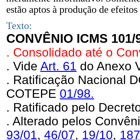
estão aptos à produção de efeitos 
Texto:
CONVÊNIO ICMS 101/
. Consolidado até o Co
. Vide
Art. 61
do Anexo V
. Ratificação Nacional 
COTEPE
01/98.
. Ratificado pelo Decret
. Alterado pelos Convê
93/01
,
46/07
,
19/10
,
187