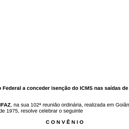
.
to Federal a conceder isenção do ICMS nas saídas de
ONFAZ
, na sua 102ª reunião ordinária, realizada em Goiân
 de 1975, resolve celebrar o seguinte
C O N V Ê N I O