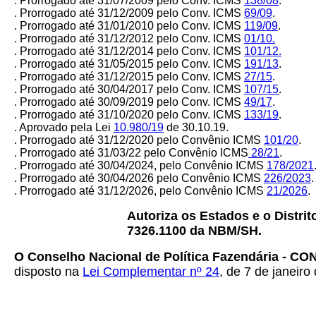
. Prorrogado até 31/07/2009 pelo Conv. ICMS
138/08
.
. Prorrogado até 31/12/2009 pelo Conv. ICMS
69/09
.
. Prorrogado até 31/01/2010 pelo Conv. ICMS
119/09
.
. Prorrogado até 31/12/2012 pelo Conv. ICMS
01/10.
. Prorrogado até 31/12/2014 pelo Conv. ICMS
101/12.
. Prorrogado até 31/05/2015 pelo Conv. ICMS
191/13
.
. Prorrogado até 31/12/2015 pelo Conv. ICMS
27/15
.
. Prorrogado até 30/04/2017 pelo Conv. ICMS
107/15
.
. Prorrogado até 30/09/2019 pelo Conv. ICMS
49/17
.
. Prorrogado até 31/10/2020 pelo Conv. ICMS
133/19
.
. Aprovado pela Lei
10.980/19
de 30.10.19.
. Prorrogado até 31/12/2020 pelo Convênio ICMS
101/20
.
. Prorrogado até 31/03/22 pelo Convênio ICMS
28/21
.
. Prorrogado até 30/04/2024, pelo Convênio ICMS
178/2021
. Prorrogado até 30/04/2026 pelo Convênio ICMS
226/2023
.
. Prorrogado até 31/12/2026, pelo Convênio ICMS
21/2026
.
Autoriza os Estados e o Distri
7326.1100 da NBM/SH.
O Conselho Nacional de Política Fazendária - C
disposto na
Lei Complementar nº 24
, de 7 de janeiro