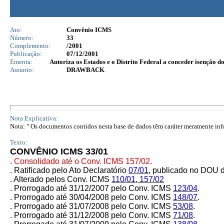
Ato:
Convênio ICMS
Número:
33
Complemento:
/2001
Publicação:
07/12/2001
Ementa:
Autoriza os Estados e o Distrito Federal a conceder isenção 
Assunto:
DRAWBACK
Nota Explicativa:
Nota: " Os documentos contidos nesta base de dados têm caráter meramente infor
Texto:
CONVÊNIO ICMS 33/01
.
Consolidado até o Conv. ICMS 157/02.
. Ratificado pelo Ato Declaratório
07/01
,
publicado no DOU d
. Alterado pelos Conv. ICMS
110/01
,
157/02
.
Prorrogado até 31/12/2007 pelo Conv. ICMS
123/04
.
. Prorrogado até 30/04/2008 pelo Conv. ICMS
148/07
.
. Prorrogado até 31/07/2008 pelo Conv. ICMS
53/08
.
. Prorrogado até 31/12/2008 pelo Conv. ICMS
71/08
.