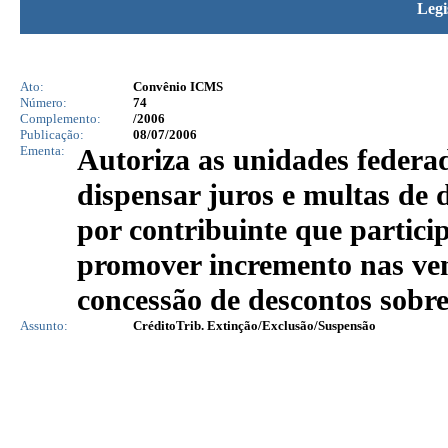
Legi
Ato:
Convênio ICMS
Número:
74
Complemento:
/2006
Publicação:
08/07/2006
Ementa:
Autoriza as unidades federa
dispensar juros e multas de d
por contribuinte que partici
promover incremento nas ven
concessão de descontos sobre
Assunto:
CréditoTrib. Extinção/Exclusão/Suspensão