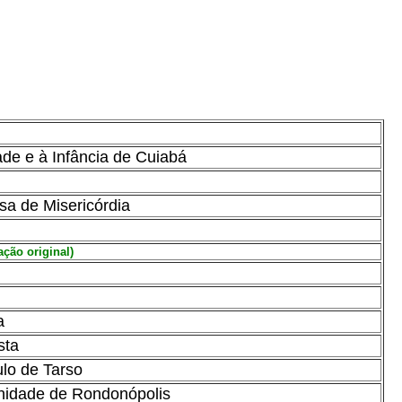
de e à Infância de Cuiabá
a de Misericórdia
ação original)
a
sta
ulo de Tarso
rnidade de Rondonópolis