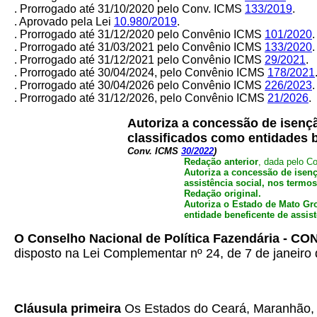
. Prorrogado até 31/10/2020 pelo Conv. ICMS
133/2019
.
. Aprovado pela Lei
10.980/2019
.
. Prorrogado até 31/12/2020 pelo Convênio ICMS
101/2020
.
. Prorrogado até 31/03/2021 pelo Convênio ICMS
133/2020
.
. Prorrogado até 31/12/2021 pelo Convênio ICMS
29/2021
.
. Prorrogado até 30/04/2024, pelo Convênio ICMS
178/2021
. Prorrogado até 30/04/2026 pelo Convênio ICMS
226/2023
.
. Prorrogado até 31/12/2026, pelo Convênio ICMS
21/2026
.
Autoriza a concessão de isençã
classificados como entidades 
Conv. ICMS
30/2022
)
Redação anterior
, dada
pelo C
Autoriza a concessão de isenç
assistência social, nos termo
Redação original.
Autoriza o Estado de Mato Gro
entidade beneficente de assist
O Conselho Nacional de Política Fazendária - C
disposto na Lei Complementar nº 24, de 7 de janeiro 
Cláusula primeira
Os Estados do Ceará, Maranhão, M