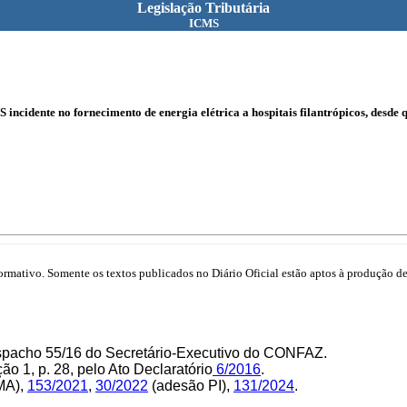
Legislação Tributária
ICMS
ncidente no fornecimento de energia elétrica a hospitais filantrópicos, desde qu
mativo. Somente os textos publicados no Diário Oficial estão aptos à produção de 
espacho 55/16 do Secretário-Executivo do CONFAZ.
o 1, p. 28, pelo Ato Declaratório
6/2016
.
MA),
153/2021
,
30/2022
(adesão PI),
131/2024
.