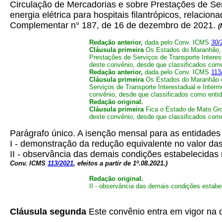
Circulação de Mercadorias e sobre Prestações de Ser
energia elétrica para hospitais filantrópicos, relac
Complementar n° 187, de 16 de dezembro de 2021.
(
Redação anterior,
dada pelo Conv. ICMS
30/
Cláusula primeira
Os Estados do Maranhão, d
Prestações de Serviços de Transporte Interest
deste convênio, desde que classificados com
Redação anterior,
dada pelo Conv. ICMS
113
Cláusula primeira
Os Estados do Maranhão e 
Serviços de Transporte Interestadual e Interm
convênio, desde que classificados como entid
Redação original.
Cláusula primeira
Fica o Estado de Mato Gros
deste convênio, desde que classificados como
Parágrafo único. A isenção mensal para as entidades 
I - demonstração da redução equivalente no valor das
II - observância das demais condições estabelecidas 
Conv. ICMS
113/2021
, efeitos a partir de 1º.08.2021.)
Redação original.
II - observância das demais condições estabe
Cláusula segunda
Este convênio entra em vigor na da