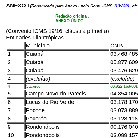
ANEXO I
(Renomeado para Anexo l pelo Conv. ICMS
113/2021
, ef
Redação original.
ANEXO ÚNICO
(Convênio ICMS 19/16, cláusula primeira)
Entidades Filantrópicas
Município
CNPJ
1
Cuiabá
03.468.485
2
Cuiabá
05.877.609
3
Cuiabá
03.476.629
4
(excluído)
(excluído)
4
Cáceres
60.922.168/001
5
Campo Novo do Parecis
04.854.005
6
Lucas do Rio Verde
03.178.170
7
Poconé
03.073.889
8
Poxoréo
03.128.118
9
Rondonópolis
00.176.040
10
Rondonópolis
03.099.157