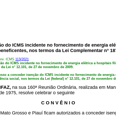
.
o do ICMS incidente no fornecimento de energia elétr
beneficentes, nos termos da Lei Complementar n° 18
onv. ICMS
113/2021
ão do ICMS incidente no fornecimento de energia elétrica a hospitais fi
s da Lei n° 12.101, de 27 de novembro de 2009.
sso a conceder isenção do ICMS incidente no fornecimento de energia el
ência social, nos termos da Lei (federal) n° 12.101, de 27 de novembro d
ONFAZ,
na sua 160ª Reunião Ordinária, realizada em Mana
de 1975, resolve celebrar o seguinte
C O N V Ê N I O
ato Grosso e Piauí ficam autorizados a conceder isenç