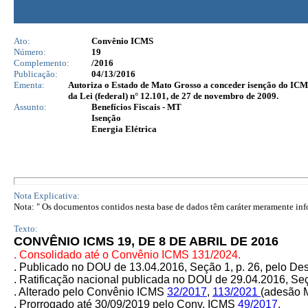
Ato:
Convênio ICMS
Número:
19
Complemento:
/2016
Publicação:
04/13/2016
Ementa:
Autoriza o Estado de Mato Grosso a conceder isenção do ICMS i
da Lei (federal) n° 12.101, de 27 de novembro de 2009.
Assunto:
Benefícios Fiscais - MT
Isenção
Energia Elétrica
Nota Explicativa:
Nota: " Os documentos contidos nesta base de dados têm caráter meramente infor
Texto:
CONVÊNIO ICMS 19, DE 8 DE ABRIL DE 2016
. Consolidado até o Convênio ICMS 131/2024.
. Publicado no DOU de 13.04.2016, Seção 1, p. 26, pelo D
.
Ratificação nacional publicada no DOU de 29.04.2016, Seçã
. Alterado pelo Convênio ICMS
32/2017
,
113/2021
(adesão 
. Prorrogado até 30/09/2019 pelo Conv. ICMS
49/2017
.