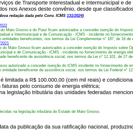
viços de Transporte Interestadual e Intermunicipal e d
ionados nos Anexos deste convênio, desde que classificad
Nova redação dada pelo Conv. ICMS
131/2024
)
2022
o Mato Grosso e do Piauí ficam autorizados a conceder isenção do Imposto 
adual e Intermunicipal e de Comunicação - ICMS - incidente no fornecimento d
o entidades beneficentes, nos termos da Lei Complementar n° 187, de 16 de
/2021
do Mato Grosso ficam autorizados a conceder isenção do Imposto sobre Ope
unicipal e de Comunicação - ICMS - incidente no fornecimento de energia elét
ade beneficente de assistência social, nos termos da Lei n° 12.101, de 27 d
so autorizado a conceder isenção do ICMS incidente no fornecimento de energ
 entidade beneficente de assistência social, nos termos da Lei Federal n° 1
é limitada a R$ 100.000,00 (cem mil reais) e condiciona
 faturas pelo consumo de energia elétrica;
na legislação tributária das unidades federadas mencio
lecidas na legislação tributária do Estado de Mato Grosso
.
ta da publicação da sua ratificação nacional, produzind