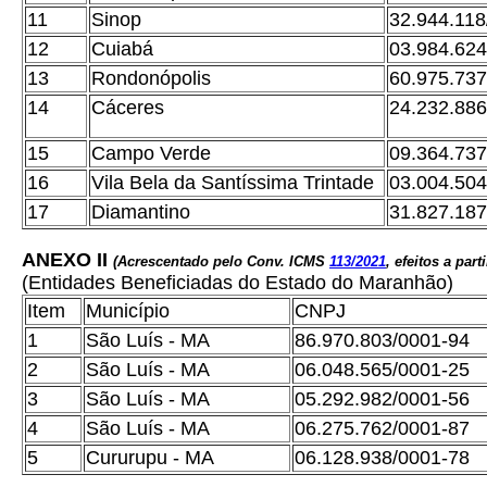
11
Sinop
32.944.118
12
Cuiabá
03.984.624
13
Rondonópolis
60.975.737
14
Cáceres
24.232.886
15
Campo Verde
09.364.737
16
Vila Bela da Santíssima Trintade
03.004.504
17
Diamantino
31.827.187
ANEXO II
(Acrescentado pelo Conv. ICMS
113/2021
, efeitos a part
(Entidades Beneficiadas do Estado do Maranhão)
Item
Município
CNPJ
1
São Luís - MA
86.970.803/0001-94
2
São Luís - MA
06.048.565/0001-25
3
São Luís - MA
05.292.982/0001-56
4
São Luís - MA
06.275.762/0001-87
5
Cururupu - MA
06.128.938/0001-78