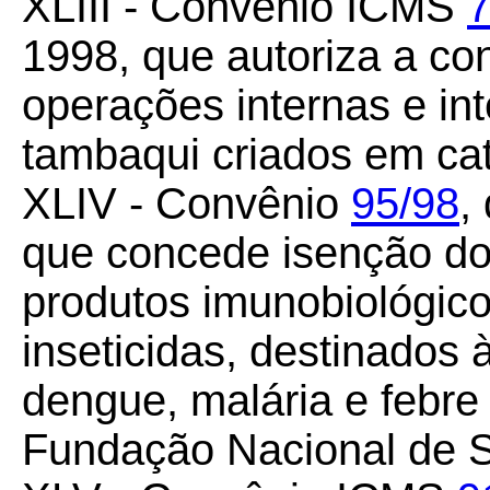
XLIII - Convênio ICMS
7
1998, que autoriza a c
operações internas e int
tambaqui criados em cat
XLIV - Convênio
95/98
,
que concede isenção d
produtos imunobiológic
inseticidas, destinados
dengue, malária e febre
Fundação Nacional de 