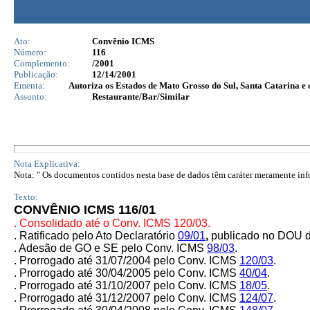
Ato:
Convênio ICMS
Número:
116
Complemento:
/2001
Publicação:
12/14/2001
Ementa:
Autoriza os Estados de Mato Grosso do Sul, Santa Catarina e 
Assunto:
Restaurante/Bar/Similar
Nota Explicativa:
Nota: " Os documentos contidos nesta base de dados têm caráter meramente infor
Texto:
CONVÊNIO ICMS 116/01
. Consolidado até o Conv. ICMS 120/03.
. Ratificado pelo Ato Declaratório
09/01
,
publicado no DOU d
. Adesão de GO e SE pelo Conv. ICMS
98/03
.
. Prorrogado até 31/07/2004 pelo Conv. ICMS
120/03
.
. Prorrogado até 30/04/2005 pelo Conv. ICMS
40/04
.
.
Prorrogado até 31/10/2007 pelo Conv. ICMS
18/05
.
. Prorrogado até 31/12/2007 pelo Conv. ICMS
124/07
.