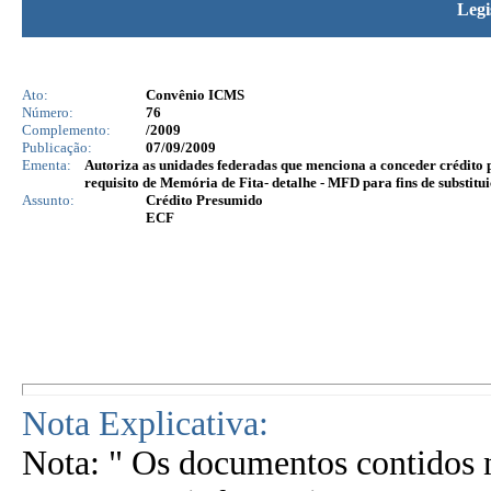
Legi
Ato:
Convênio ICMS
Número:
76
Complemento:
/2009
Publicação:
07/09/2009
Ementa:
Autoriza as unidades federadas que menciona a conceder crédit
requisito de Memória de Fita- detalhe - MFD para fins de substit
Assunto:
Crédito Presumido
ECF
Nota Explicativa:
Nota: " Os documentos contidos n