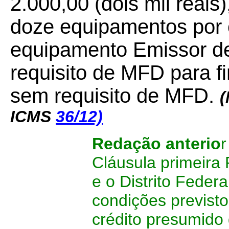
2.000,00 (dois mil reais
doze equipamentos por c
equipamento Emissor d
requisito de MFD para f
sem requisito de MFD.
(
ICMS
36/12)
Redação anterio
r
Cláusula primeira
e o Distrito Feder
condições previsto
crédito presumido