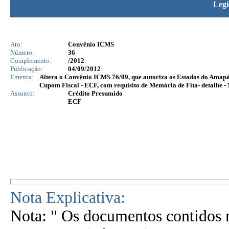
Legi
Ato:
Convênio ICMS
Número:
36
Complemento:
/2012
Publicação:
04/09/2012
Ementa:
Altera o Convênio ICMS 76/09, que autoriza os Estados do Amap
Cupom Fiscal - ECF, com requisito de Memória de Fita- detalhe -
Assunto:
Crédito Presumido
ECF
Nota Explicativa:
Nota: " Os documentos contidos n