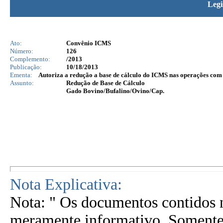
Legi
Ato:
Convênio ICMS
Número:
126
Complemento:
/2013
Publicação:
10/18/2013
Ementa:
Autoriza a redução a base de cálculo do ICMS nas operações com b
Assunto:
Redução de Base de Cálculo
Gado Bovino/Bufalino/Ovino/Cap.
Nota Explicativa:
Nota: " Os documentos contidos n
meramente informativo. Somente 