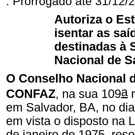
. Prorrogado até 31/12
Autoriza o Es
isentar as sa
destinadas à S
Nacional de S
O Conselho Nacional de
a
CONFAZ
, na sua 109
r
em Salvador, BA, no dia
em vista o disposto na 
de janeiro de 1975, reso