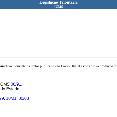
Legislação Tributária
ICMS
mativo. Somente os textos publicados no Diário Oficial estão aptos à produção de 
/ICMS
08/91
.
 do Estado.
99
,
10/01
,
30/03