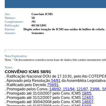
Ato:
Convênio ICMS
Número:
58
Complemento:
/91
Publicação:
09/30/1991
Ementa:
Dispõe sobre isenção do ICMS nas saídas de bulbos de cebola.
Assunto:
Sementes
Nota Explicativa:
Nota: " Os documentos contidos nesta base de dados têm caráter meramente infor
Texto:
CONVÊNIO ICMS 58/91
. Ratificação Nacional DOU de 17.10.91, pelo Ato COTEPE
. Aprovado pela Resolução
54/91
da Assembléia Legislativa
. Ratificado pelo Decreto
759/91
.
. Prorrogado pelos Convs.:
148/92
.,
151/94
,
121/97
,
23/98.
,
5/
. Prorrogado até 31/10/2007 pelo Conv. ICMS
18/05
.
. Prorrogado até 31/12/2007 pelo Conv. ICMS
124/07
.
. Prorrogado até 30/04/2008 pelo Conv. ICMS
148/07
.