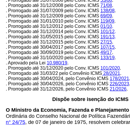
. Prorrogado até 31/07/2008 pelo Conv. ICMS
53/08
.
. Prorrogado até 31/12/2008 pelo Conv. ICMS
71/08
.
. Prorrogado até 31/07/2009 pelo Conv. ICMS
138/08
.
. Prorrogado até 31/12/2009 pelo Conv. ICMS
69/09
.
. Prorrogado até 31/01/2010 pelo Conv. ICMS
119/09
.
. Prorrogado até 31/12/2012 pelo Conv. ICMS
01/10
.
. Prorrogado até 31/12/2014 pelo Conv. ICMS
101/12
.
. Prorrogado até 31/05/2015 pelo Conv. ICMS
191/13
.
. Prorrogado até 31/12/2015 pelo Conv. ICMS
27/15
.
. Prorrogado até 30/04/2017 pelo Conv. ICMS
107/15
.
. Prorrogado até 30/09/2019 pelo Conv. ICMS
49/17
.
. Prorrogado até 31/10/2020 pelo Conv. ICMS
133/19
.
. Aprovado pela Lei
10.980/19
.
. Prorrogado até 31/12/2020 pelo Conv. ICMS
101/2020
.
. Prorrogado até 31/03/22 pelo Convênio ICMS
28/2021
.
. Prorrogado até 30/04/2024, pelo Convênio ICMS
178/2021
. Prorrogado até 30/04/2026, pelo Convênio ICMS
226/2023
. Prorrogado até 31/12/2026, pelo Convênio ICMS
21/2026
.
Dispõe sobre isenção do ICMS 
O Ministro da Economia, Fazenda e Planejamento 
Ordinária do Conselho Nacional de Política Fazendári
n° 24/75
, de 07 de janeiro de 1975, resolvem celebra