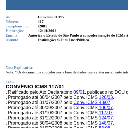
Ato:
Convênio ICMS
Número:
117
Complemento:
/2001
Publicação:
12/14/2001
Ementa:
Autoriza o Estado de São Paulo a conceder isenção do ICMS à
Assunto:
Instituições S/ Fim Luc./Pública
Nota Explicativa:
Nota: " Os documentos contidos nesta base de dados têm caráter meramente infor
Texto:
CONVÊNIO ICMS 117/01
. Ratificado pelo Ato Declaratório
09/01
,
publicado no DOU d
. Prorrogado até 30/04/2007 pelo Conv. ICMS
120/03
.
. Prorrogado até 31/07/2007 pelo
Conv. ICMS
48/07
.
. Prorrogado até 30/09/2007 pelo
Conv. ICMS
106/07
.
. Prorrogado até 31/10/2007 pelo
Conv. ICMS
117/07
.
. Prorrogado até 31/12/2007 pelo Conv. ICMS
124/07
.
. Prorrogado até 30/04/2008 pelo Conv. ICMS
148/07
.