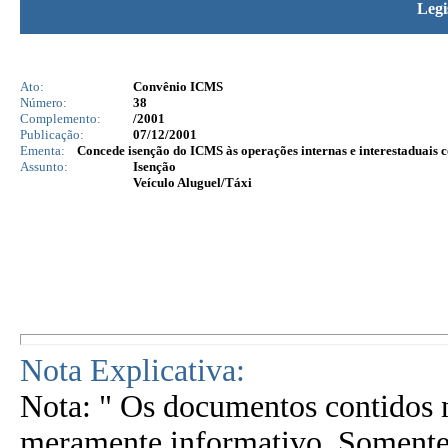
Legi
Ato:
Convênio ICMS
Número:
38
Complemento:
/2001
Publicação:
07/12/2001
Ementa:
Concede isenção do ICMS às operações internas e interestaduais c
Assunto:
Isenção
Veículo Aluguel/Táxi
Nota Explicativa:
Nota: " Os documentos contidos n
meramente informativo. Somente 