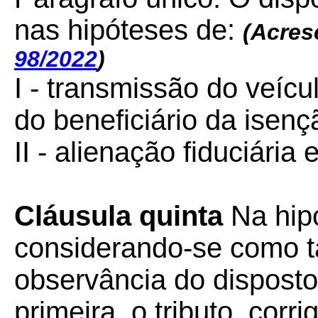
nas hipóteses de:
(Acres
98/2022
)
I - transmissão do veícu
do beneficiário da isenç
II - alienação fiduciária
Cláusula quinta
Na hipó
considerando-se como t
observância do disposto 
primeira, o tributo, cor