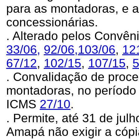
para as montadoras, e a
concessionárias.
. Alterado pelos Convê
33/06,
92/06,
103/06
,
12
67/12
,
102/15
,
107/15
,
5
. Convalidação de proc
montadoras, no período 
ICMS
27/10
.
.
Permite, até 31 de jul
Amapá não exigir a cópi