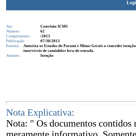
Legi
Ato:
Convênio ICMS
Número:
62
Complemento:
/2013
Publicação:
07/30/2013
Ementa:
Autoriza os Estados do Paraná e Minas Gerais a conceder isenção 
inservíveis de caminhões fora-de-estrada.
Assunto:
Isenção
Nota Explicativa:
Nota: " Os documentos contidos n
meramente informativo. Somente 