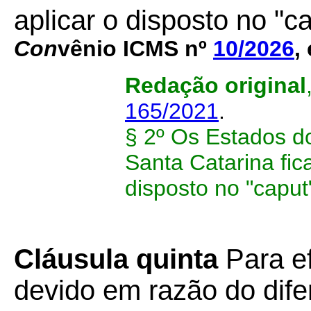
aplicar o disposto no "c
Con
vênio ICMS nº
10/2026
,
Redação original
165/2021
.
§ 2º Os Estados d
Santa Catarina fic
disposto no "caput
Cláusula quinta
Para ef
devido em razão do difer