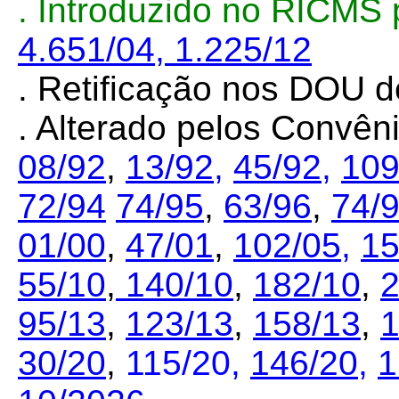
.
Introduzido no RICMS 
4.651/04,
1.225/12
. Retificação nos DOU d
. Alterado pelos Convê
08/92
,
13/92,
45/92,
109
72/94
74/95
,
63/96
,
74/
01/00
,
47/01
,
102/05,
15
55/10
,
140/10
,
182/10
,
2
95/13
,
123/13
,
158/13
,
1
30/20
,
115/20,
146/20
,
1