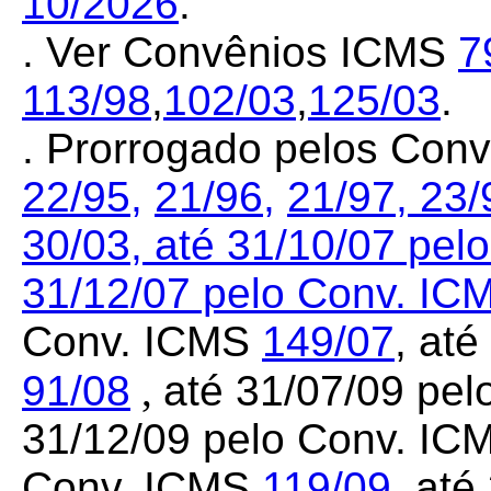
10/2026
.
. Ver Convênios ICMS
7
113/98
,
102/03
,
125/03
.
. Prorrogado pelos Con
22/95,
21/96,
21/97,
23/
30/03,
até 31/10/07 pel
31/12/07 pelo Conv. I
Conv. ICMS
149/07
, at
91/08
,
até 31/07/09 pe
31/12/09 pelo Conv. I
Conv. ICMS
119/09
, at