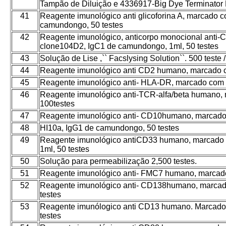
Tampão de Diluição e 4336917-Big Dye Terminator
41
Reagente imunológico anti glicoforina A, marcado c
camundongo, 50 testes
42
Reagente imunológico, anticorpo monocional anti-
clone104D2, IgC1 de camundongo, 1ml, 50 testes
43
Solução de Lise ,`` Facslysing Solution``. 500 teste 
44
Reagente imunológico anti CD2 humano, marcado c
45
Reagente imunológico anti- HLA-DR, marcado com 
46
Reagente imunológico anti-TCR-alfa/beta humano,
100testes
47
Reagente imunológico anti- CD10humano, marcado
48
HI10a, IgG1 de camundongo, 50 testes
49
Reagente imunológico antiCD33 humano, marcado c
1ml, 50 testes
50
Solução para permeabilização 2,500 testes.
51
Reagente imunológico anti- FMC7 humano, marcad
52
Reagente imunológico anti- CD138humano, marcad
testes
53
Reagente imunólogico anti CD13 humano. Marcado
testes