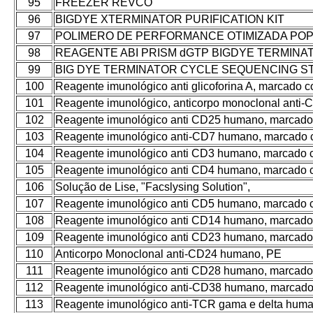
95
FREEZER REVCO
96
BIGDYE XTERMINATOR PURIFICATION KIT
97
POLIMERO DE PERFORMANCE OTIMIZADA POP
98
REAGENTE ABI PRISM dGTP BIGDYE TERMINA
99
BIG DYE TERMINATOR CYCLE SEQUENCING ST
100
Reagente imunológico anti glicoforina A, marcado 
101
Reagente imunológico, anticorpo monoclonal anti
102
Reagente imunológico anti CD25 humano, marcad
103
Reagente imunológico anti-CD7 humano, marcado
104
Reagente imunológico anti CD3 humano, marcado
105
Reagente imunológico anti CD4 humano, marcado
106
Solução de Lise, "Facslysing Solution",
107
Reagente imunológico anti CD5 humano, marcado
108
Reagente imunológico anti CD14 humano, marcado
109
Reagente imunológico anti CD23 humano, marcado
110
Anticorpo Monoclonal anti-CD24 humano, PE
111
Reagente imunológico anti CD28 humano, marcad
112
Reagente imunológico anti-CD38 humano, marcad
113
Reagente imunológico anti-TCR gama e delta hum