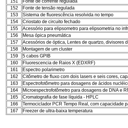
151
Fonte de corrente regulada
152
Fonte de tensão regulada
153
Sistema de fluorescência resolvida no tempo
154
Criostato de circuito fechado
155
Acessório para elipsometro para elipsometria no in
156
Mesa ópica pneumática
157
Acessórios de óptica, Lentes de quartzo, divisores de
158
Montagem de um cluster
159
5 cabos GPIB
160
Fluorescencia de Raios X (EDXRF)
161
Espectro polarimetro
162
Citômetro de fluxo com dois lasers e seis cores, ca
163
Espectrofotômetro para dosagens de ácidos nucléic
164
Microespectrofotômetro para dosagens de DNA e R
165
Cromatografia de fase líquida - HPLC
166
Termociclador PCR Tempo Real, com capacidade pa
167
Freezer de ultra-baixa temperatura