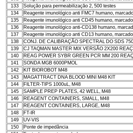
133
Solução para permeabilização 2, 500 testes
134
Reagente imunológico anti FMC7 humano, marcado
135
Reagente imunológico anti CD45 humano, marcado
136
Reagente imunológico anti-CD138 humano, marca
137
Reagente imunológico anti CD13 humano, marcad
138
CONJ. DE CALIBRAÇÃO SPECTRAL DO SDS 75
139
CJ TAQMAN MASTER MIX VERSÃO 2X200 REA
140
REAG POWER SYBR GREEN PCR MM 200 REA
141
SONDA MGB 6000PMOL
142
KIT BIOROBOT M48
143
MAGATTRACT DNA BLOOD MINI M48 KIT
144
FILTER-TIPS 1000uL, M48
145
SAMPLE PREP PLATES, 42 WELL, M48
146
REAGENT CONTAINERS, SMALL, M48
147
REAGENT CONTAINERS, LARGE, M48
148
FT-IR
149
UV-VIS
150
Ponte de impedância