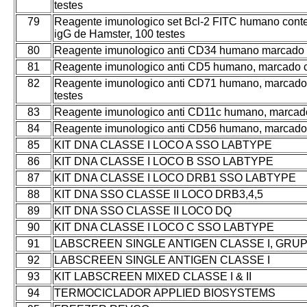
testes
79
Reagente imunologico set Bcl-2 FITC humano conten
igG de Hamster, 100 testes
80
Reagente imunologico anti CD34 humano marcado c
81
Reagente imunologico anti CD5 humano, marcado 
82
Reagente imunologico anti CD71 humano, marcado
testes
83
Reagente imunologico anti CD11c humano, marcado
84
Reagente imunologico anti CD56 humano, marcado
85
KIT DNA CLASSE I LOCO A SSO LABTYPE
86
KIT DNA CLASSE I LOCO B SSO LABTYPE
87
KIT DNA CLASSE I LOCO DRB1 SSO LABTYPE
88
KIT DNA SSO CLASSE II LOCO DRB3,4,5
89
KIT DNA SSO CLASSE II LOCO DQ
90
KIT DNA CLASSE I LOCO C SSO LABTYPE
91
LABSCREEN SINGLE ANTIGEN CLASSE I, GRUPO 
92
LABSCREEN SINGLE ANTIGEN CLASSE I
93
KIT LABSCREEN MIXED CLASSE I & II
94
TERMOCICLADOR APPLIED BIOSYSTEMS