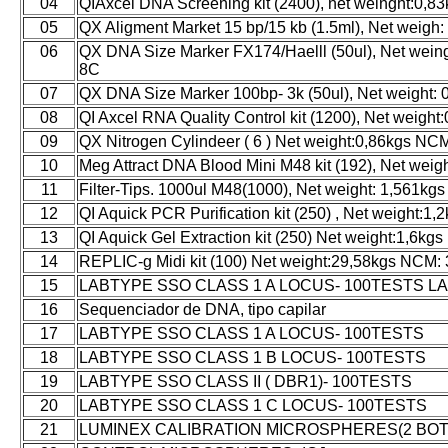
04
QIAxcel DNA Screening kit (2400), net weinght:0,
05
QX Aligment Market 15 bp/15 kb (1.5ml), Net weigh
06
QX DNA Size Marker FX174/Haelll (50ul), Net weing
8C
07
QX DNA Size Marker 100bp- 3k (50ul), Net weight:
08
QI Axcel RNA Quality Control kit (1200), Net weig
09
QX Nitrogen Cylindeer ( 6 ) Net weight:0,86kgs NC
10
Meg Attract DNA Blood Mini M48 kit (192), Net wei
11
Filter-Tips. 1000ul M48(1000), Net weight: 1,561
12
QI Aquick PCR Purification kit (250) , Net weight:
13
QI Aquick Gel Extraction kit (250) Net weight:1,6k
14
REPLIC-g Midi kit (100) Net weight:29,58kgs NCM:
15
LABTYPE SSO CLASS 1 A LOCUS- 100TESTS L
16
Sequenciador de DNA, tipo capilar
17
LABTYPE SSO CLASS 1 A LOCUS- 100TESTS
18
LABTYPE SSO CLASS 1 B LOCUS- 100TESTS
19
LABTYPE SSO CLASS II ( DBR1)- 100TESTS
20
LABTYPE SSO CLASS 1 C LOCUS- 100TESTS
21
LUMINEX CALIBRATION MICROSPHERES(2 BOT