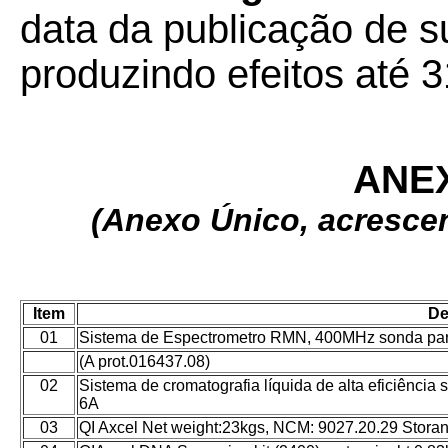
data da publicação de su
produzindo efeitos até 3
ANE
(Anexo Único, acresce
Item
De
01
Sistema de Espectrometro RMN, 400MHz sonda para
(A prot.016437.08)
02
Sistema de cromatografia líquida de alta eficiê
6A
03
QI Axcel Net weight:23kgs, NCM: 9027.20.29 Stora