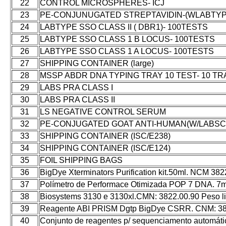
22
CONTROL MICROSPHERES- ICJ
23
PE-CONJUNUGATED STREPTAVIDIN-(WLABTYP
24
LABTYPE SSO CLASS II ( DBR1)- 100TESTS
25
LABTYPE SSO CLASS 1 B LOCUS- 100TESTS
26
LABTYPE SSO CLASS 1 A LOCUS- 100TESTS
27
SHIPPING CONTAINER (large)
28
MSSP ABDR DNA TYPING TRAY 10 TEST- 10 TR
29
LABS PRA CLASS I
30
LABS PRA CLASS II
31
LS NEGATIVE CONTROL SERUM
32
PE-CONJUGATED GOAT ANTI-HUMAN(W/LABS
33
SHIPPING CONTAINER (ISC/E238)
34
SHIPPING CONTAINER (ISC/E124)
35
FOIL SHIPPING BAGS
36
BigDye Xterminators Purification kit.50ml. NCM 382
37
Polímetro de Performace Otimizada POP 7 DNA. 7m
38
Biosystems 3130 e 3130xl.CMN: 3822.00.90 Peso l
39
Reagente ABI PRISM Dgtp BigDye CSRR. CNM: 382
40
Conjunto de reagentes p/ sequenciamento automát