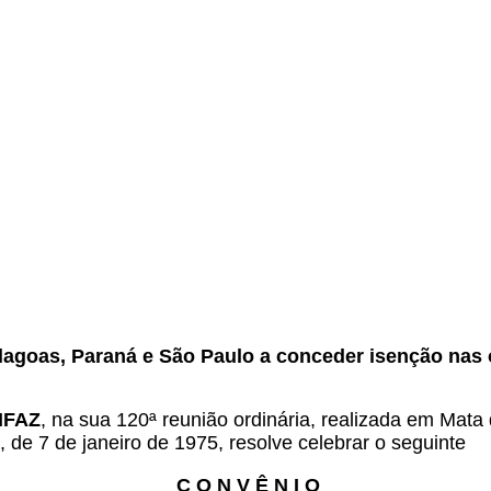
.
Alagoas, Paraná e São Paulo a conceder isenção nas
ONFAZ
, na sua 120ª reunião ordinária, realizada em Mat
 de 7 de janeiro de 1975, resolve celebrar o seguinte
C O N V Ê N I O