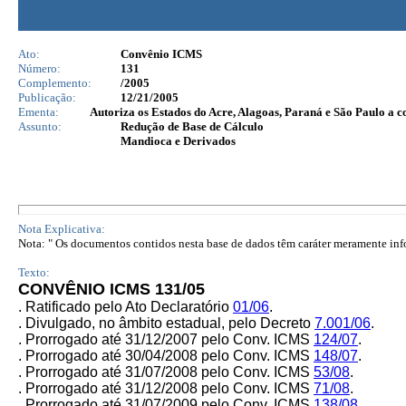
Ato:
Convênio ICMS
Número:
131
Complemento:
/2005
Publicação:
12/21/2005
Ementa:
Autoriza os Estados do Acre, Alagoas, Paraná e São Paulo a 
Assunto:
Redução de Base de Cálculo
Mandioca e Derivados
Nota Explicativa:
Nota: " Os documentos contidos nesta base de dados têm caráter meramente infor
Texto:
CONVÊNIO ICMS 131/05
. Ratificado pelo Ato Declaratório
01/06
.
. Divulgado, no âmbito estadual, pelo Decreto
7.001/06
.
. Prorrogado até 31/12/2007 pelo Conv. ICMS
124/07
.
. Prorrogado até 30/04/2008 pelo Conv. ICMS
148/07
.
. Prorrogado até 31/07/2008 pelo Conv. ICMS
53/08
.
. Prorrogado até 31/12/2008 pelo Conv. ICMS
71/08
.
. Prorrogado até 31/07/2009 pelo Conv. ICMS
138/08
.