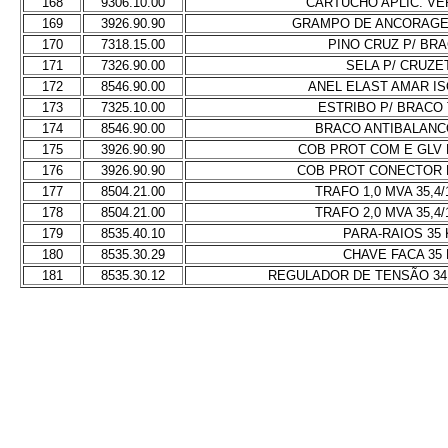
168
9306.10.00
CARTUCHO APLIC. V
169
3926.90.90
GRAMPO DE ANCORAGE
170
7318.15.00
PINO CRUZ P/ BR
171
7326.90.00
SELA P/ CRUZE
172
8546.90.00
ANEL ELAST AMAR IS
173
7325.10.00
ESTRIBO P/ BRACO 
174
8546.90.00
BRACO ANTIBALANC
175
3926.90.90
COB PROT COM E GLV 
176
3926.90.90
COB PROT CONECTOR 
177
8504.21.00
TRAFO 1,0 MVA 35,4/
178
8504.21.00
TRAFO 2,0 MVA 35,4/
179
8535.40.10
PARA-RAIOS 35 
180
8535.30.29
CHAVE FACA 35
181
8535.30.12
REGULADOR DE TENSÃO 34,