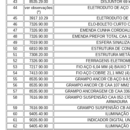
43
8535.29.00
DISJUNTOR 69 
44
ver observações
ELETRODUTO DE AÇO 
(*)
45
3917.10.29
ELETRODUTO DE
46
7326.90.00
ELO-BOLETO CURTO C
47
7326.90.00
EMENDA CUNHA CORDOAL
48
7326.90.00
EMENDA PREFOR TOTAL CAA 1
49
7019.90.00
ESFERA SINALIZ
50
6810.99.00
ESTRUTURA DE CO
51
7308.20.00
ESTRUTURA METÁ
52
7326.90.00
FERRAGENS ELETROM
53
7217.90.00
FIO AÇO 6,04 MM (4) BAIXO
54
7413.00.00
FIO AÇO COBRE 21,1 MM2 (4) 
55
8535.90.00
GRAMPO ANCOR CB AÇO 8-9
56
8535.90.00
GRAMPO ANCOR CB CAA 107 MM2
57
8535.90.00
GRAMPO ANCORAGEM CB CAA 336,
58
7616.99.00
GRAMPO SUSPENSÃO CAA 052-170 M
ARMADURA
59
7616.99.00
GRAMPO SUSPENSÃO CB AÇ
60
9405.40.90
ILUMINAÇÃO
61
9026.80.00
INDICADOR DIGITAL U
62
9405.40.90
ILUMINAÇÃO