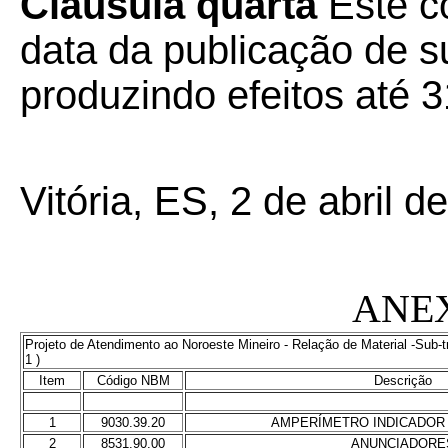
Cláusula quarta
Este co
data da publicação de su
produzindo efeitos até 
Vitória, ES, 2 de abril d
ANE
Projeto de Atendimento ao Noroeste Mineiro - Relação de Material -Sub-t
1 )
Item
Código NBM
Descrição
1
9030.39.20
AMPERÍMETRO INDICADOR
2
8531.90.00
ANUNCIADORE