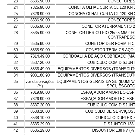
23
8535.90.00
CONECTORE
24
7326.90.00
CONCHA OLHAL CURTA CL 120 KN
25
7326.90.00
CONCHA OLHAL CURTA CL 120 KN
26
8536.90.00
CONECTORE
27
8535.90.00
CONETOR ATERRAMENTO 2 
28
8535.90.00
CONETOR DER CU FIO 25/25 MM2 
CONTRAPES
29
8535.90.00
CONETOR DER FORM H CB
30
8535.90.00
CONETOR TERM CB AÇO 
31
7314.49.00
CORDOALHA DE AÇO COBREADO (MA
32
8537.20.00
CUBICULO COM DISJUNT
33
8536.49.00
EQUIPAMENTOS DIVERSOS (TRANSDUTO
34
9031.80.90
EQUIPAMENTOS DIVERSOS (TRANSDUTO
35
ver observações
EQUIPAMENTOS GERAIS DA SE (ILUMIN
(**)
SPCI, ESGOTO
36
7019.90.00
ESPAÇADOR AMORTEC-ESF
37
7326.90.00
ESPAÇADOR AMORTEC-ESF
38
8537.20.00
CUBICULO COM DISJUNT
39
8538.10.00
CUBICULO DE SERVIÇOS 
40
8538.10.00
CUBICULO DUPLEX 
41
8535.29.00
DISJUNTOR 138 
42
8535.29.00
DISJUNTOR 138 kV (P