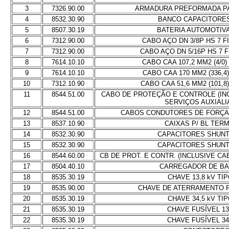
3
7326.90.00
ARMADURA PREFORMADA P
4
8532.30.90
BANCO CAPACITORES
5
8507.30.19
BATERIA AUTOMOTIVA
6
7312.90.00
CABO AÇO DN 3/8P HS 7 F
7
7312.90.00
CABO AÇO DN 5/16P HS 7 
8
7614.10.10
CABO CAA 107,2 MM2 (4/0)
9
7614.10.10
CABO CAA 170 MM2 (336,4)
10
7312.10.90
CABO CAA 51,6 MM2 (101,8
11
8544.51.00
CABO DE PROTEÇÃO E CONTROLE (IN
SERVIÇOS AUXIALI
12
8544.51.00
CABOS CONDUTORES DE FORÇA 
13
8537.10.90
CAIXAS P/ BL TERM
14
8532.30.90
CAPACITORES SHUNT 
15
8532.30.90
CAPACITORES SHUNT 
16
8544.60.00
CB DE PROT. E CONTR. (INCLUSIVE CA
17
8504.40.10
CARREGADOR DE BA
18
8535.30.19
CHAVE 13,8 kV TI
19
8535.90.00
CHAVE DE ATERRAMENTO R
20
8535.30.19
CHAVE 34,5 kV TI
21
8535.30.19
CHAVE FUSÍVEL 13
22
8535.30.19
CHAVE FUSÍVEL 34