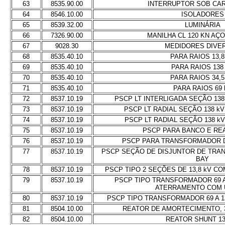
63
8535.90.00
INTERRUPTOR SOB CAR
64
8546.10.00
ISOLADORES
65
8539.32.00
LUMINÁRIA
66
7326.90.00
MANILHA CL 120 KN AÇ
67
9028.30
MEDIDORES DIVE
68
8535.40.10
PARA RAIOS 13,8
69
8535.40.10
PARA RAIOS 138
70
8535.40.10
PARA RAIOS 34,5
71
8535.40.10
PARA RAIOS 69 
72
8537.10.19
PSCP LT INTERLIGADA SEÇÃO 13
73
8537.10.19
PSCP LT RADIAL SEÇÃO 138 k
74
8537.10.19
PSCP LT RADIAL SEÇÃO 138 k
75
8537.10.19
PSCP PARA BANCO E REA
76
8537.10.19
PSCP PARA TRANSFORMADOR 
77
8537.10.19
PSCP SEÇÃO DE DISJUNTOR DE TRAN
BAY
78
8537.10.19
PSCP TIPO 2 SEÇÕES DE 13,8 kV C
79
8537.10.19
PSCP TIPO TRANSFORMADOR 69 A
ATERRAMENTO COM 
80
8537.10.19
PSCP TIPO TRANSFORMADOR 69 A 1
81
8504.10.00
REATOR DE AMORTECIMENTO, 300
82
8504.10.00
REATOR SHUNT 13