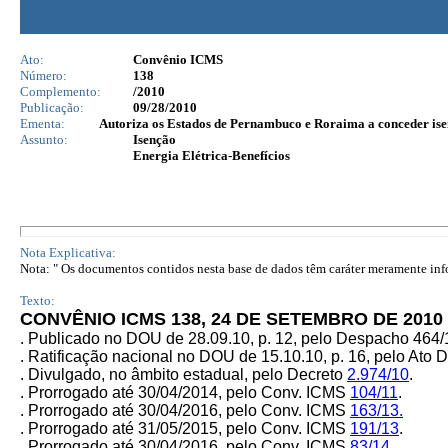
Ato:
Convênio ICMS
Número:
138
Complemento:
/2010
Publicação:
09/28/2010
Ementa:
Autoriza os Estados de Pernambuco e Roraima a conceder isen
Assunto:
Isenção
Energia Elétrica-Benefícios
Nota Explicativa:
Nota: " Os documentos contidos nesta base de dados têm caráter meramente infor
Texto:
CONVÊNIO ICMS 138, 24 DE SETEMBRO DE 2010
. Publicado no DOU de 28.09.10, p. 12, pelo Despacho 464
. Ratificação nacional no DOU de 15.10.10, p. 16, pelo Ato 
. Divulgado, no âmbito estadual, pelo Decreto
2.974/10
.
. Prorrogado até 30/04/2014, pelo Conv. ICMS
104/11
.
. Prorrogado até 30/04/2016, pelo Conv. ICMS
163/13.
. Prorrogado até 31/05/2015, pelo Conv. ICMS
191/13
.
. Prorrogado até 30/04/2016, pelo Conv. ICMS
83/14
.