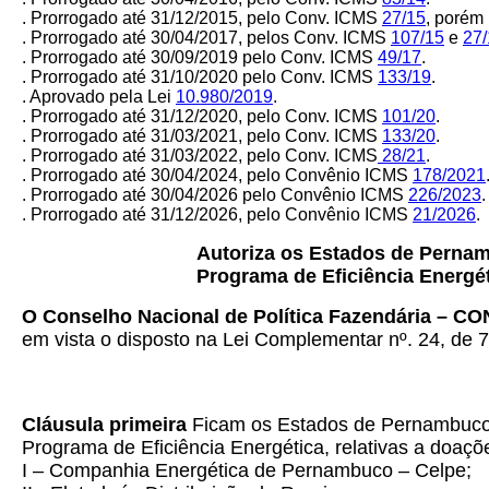
. Prorrogado até 31/12/2015, pelo Conv. ICMS
27/15
, po
rém
. Prorrogado até 30/04/2017, pelos Conv. ICMS
107/15
e
27/
. Prorrogado até 30/09/2019 pelo Conv. ICMS
49/17
.
. Prorrogado até 31/10/2020 pelo Conv. ICMS
133/19
.
. Aprovado pela Lei
10.980/2019
.
. Prorrogado até 31/12/2020, pelo Conv. ICMS
101/20
.
. Prorrogado até 31/03/2021, pelo Conv. ICMS
133/20
.
. Prorrogado até 31/03/2022, pelo Conv. ICMS
28/21
.
. Prorrogado até 30/04/2024, pelo Convênio ICMS
178/2021
. Prorrogado até 30/04/2026 pelo Convênio ICMS
226/2023
.
. Prorrogado até 31/12/2026, pelo Convênio ICMS
21/2026
.
Autoriza os Estados de Pernam
Programa de Eficiência Energét
O Conselho Nacional de Política Fazendária – C
em vista o disposto na Lei Complementar nº. 24, de 7
Cláusula primeira
Ficam os Estados de Pernambuco e
Programa de Eficiência Energética, relativas a doaçõ
I – Companhia Energética de Pernambuco – Celpe;