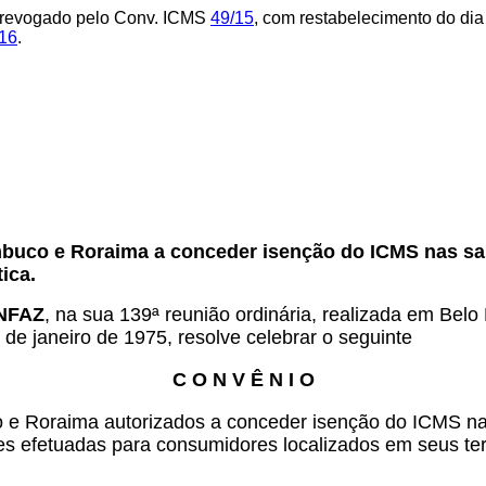
 revogado pelo Conv. ICMS
49/15
, com restabelecimento do dia
16
.
.
buco e Roraima a conceder isenção do ICMS nas sai
ica.
ONFAZ
, na sua 139ª reunião ordinária, realizada em Bel
 de janeiro de 1975, resolve celebrar o seguinte
C O N V Ê N I O
 Roraima autorizados a conceder isenção do ICMS nas 
es efetuadas para consumidores localizados em seus terr