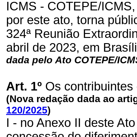
ICMS - COTEPE/ICMS, 
por este ato, torna púb
324ª Reunião Extraordin
abril de 2023, em Brasíl
dada pelo Ato COTEPE/ICM
Art. 1º
Os contribuintes
(Nova redação dada ao art
120/2025
)
I - no Anexo II deste 
concessão do diferiment