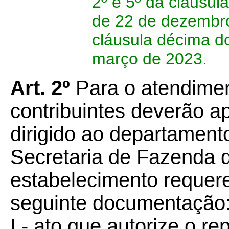
2º e 5º da cláusu
de 22 de dezembro
cláusula décima d
março de 2023.
Art. 2º
Para o atendiment
contribuintes deverão a
dirigido ao departament
Secretaria de Fazenda 
estabelecimento reque
seguinte documentação
I - ato que autorize o r