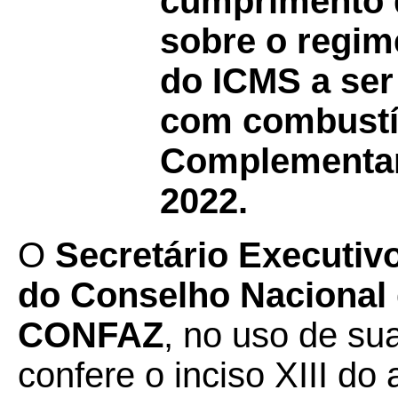
cumprimento d
sobre o regim
do ICMS a ser
com combustív
Complementar 
2022.
O
Secretário Executiv
do Conselho Nacional d
CONFAZ
, no uso de su
confere o inciso XIII do a