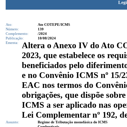
Legi
Ato:
Ato COTEPE/ICMS
Número:
139
Complemento:
/2024
Publicação:
10/08/2024
Ementa:
Altera o Anexo IV do Ato C
2023, que estabelece os requi
beneficiados pelo diferimen
e no Convênio ICMS nº 15/2
EAC nos termos do Convênio
obrigações, que dispõe sobre
ICMS a ser aplicado nas ope
Lei Complementar nº 192, de
Assunto:
Regime de Tributação monofásica do ICMS
Combustíveis