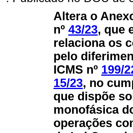
Altera o Anex
nº
43/23
, que 
relaciona os c
pelo diferime
ICMS nº
199/2
15/23
,
no cump
que dispõe so
monofásica do
operações co