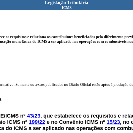
Legislação Tributária
ICMS
e os requisitos e relaciona os contribuintes beneficiados pelo diferimento pr
butação monofásica do ICMS a ser aplicado nas operações com combustíveis nos
mativo. Somente os textos publicados no Diário Oficial estão aptos à produção de 
3
PE/ICMS nº
43/23
, que estabelece os requisitos e rel
nio ICMS nº
199/22
e no Convênio ICMS nº
15/23
, no
ca do ICMS a ser aplicado nas operações com combu