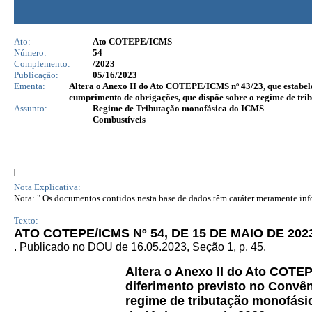
Ato:
Ato COTEPE/ICMS
Número:
54
Complemento:
/2023
Publicação:
05/16/2023
Ementa:
Altera o Anexo II do Ato COTEPE/ICMS nº 43/23, que estabelec
cumprimento de obrigações, que dispõe sobre o regime de tri
Assunto:
Regime de Tributação monofásica do ICMS
Combustíveis
Nota Explicativa:
Nota: " Os documentos contidos nesta base de dados têm caráter meramente infor
Texto:
ATO COTEPE/ICMS Nº 54, DE 15 DE MAIO DE 202
. Publicado no DOU de 16.05.2023, Seção 1, p. 45.
Altera o Anexo II do Ato COTE
diferimento previsto no Convê
regime de tributação monofási