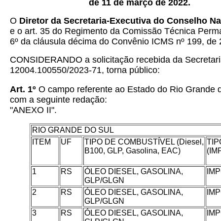
de 11 de março de 2022.
O
Diretor da Secretaria-Executiva do Conselho Na
e o art. 35 do Regimento da Comissão Técnica Perm
6º da cláusula décima do Convênio ICMS nº 199, de 
CONSIDERANDO a solicitação recebida da Secretaria
12004.100550/2023-71, torna público:
Art. 1º
O campo referente ao Estado do Rio Grande do 
com a seguinte redação:
"ANEXO II".
RIO GRANDE DO SUL
ITEM
UF
TIPO DE COMBUSTÍVEL (Diesel,
TIP
B100, GLP, Gasolina, EAC)
(I
1
RS
ÓLEO DIESEL, GASOLINA,
IM
GLP/GLGN
2
RS
ÓLEO DIESEL, GASOLINA,
IM
GLP/GLGN
3
RS
ÓLEO DIESEL, GASOLINA,
IM