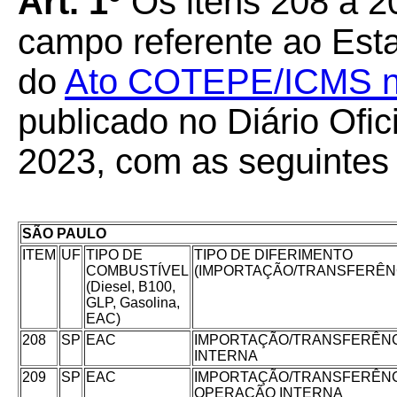
Art. 1º
Os itens 208 a 2
campo referente ao Est
do
Ato COTEPE/ICMS nº 
publicado no Diário Ofic
2023, com as seguintes
SÃO PAULO
ITEM
UF
TIPO DE
TIPO DE DIFERIMENTO
COMBUSTÍVEL
(IMPORTAÇÃO/TRANSFERÊN
(Diesel, B100,
GLP, Gasolina,
EAC)
208
SP
EAC
IMPORTAÇÃO/TRANSFERÊN
INTERNA
209
SP
EAC
IMPORTAÇÃO/TRANSFERÊNC
OPERAÇÃO INTERNA