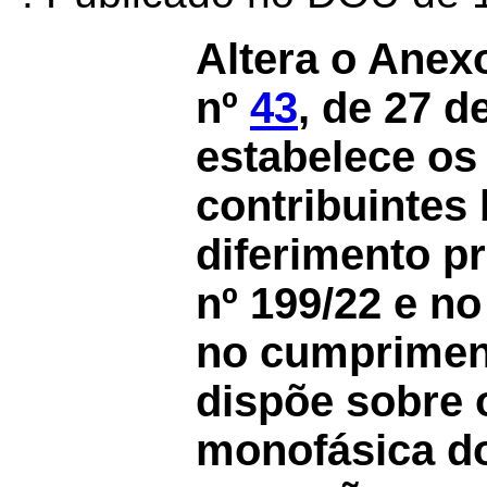
Altera o Anex
nº
43
, de 27 d
estabelece os 
contribuintes
diferimento p
nº 199/22 e n
no cumprimen
dispõe sobre 
monofásica do