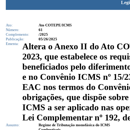
Legi
Ato:
Ato COTEPE/ICMS
Número:
61
Complemento:
/2025
Publicação:
05/26/2025
Ementa:
Altera o Anexo II do Ato CO
2023, que estabelece os requi
beneficiados pelo diferimen
e no Convênio ICMS nº 15/2
EAC nos termos do Convênio
obrigações, que dispõe sobre
ICMS a ser aplicado nas ope
Lei Complementar nº 192, de
Assunto:
Regime de Tributação monofásica do ICMS
Combustíveis