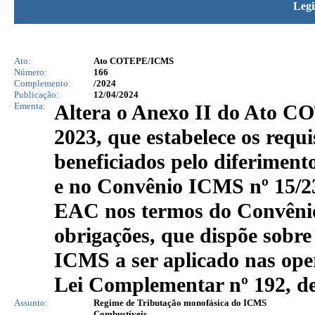
Legi
Ato:
Ato COTEPE/ICMS
Número:
166
Complemento:
/2024
Publicação:
12/04/2024
Ementa:
Altera o Anexo II do Ato CO
2023, que estabelece os requi
beneficiados pelo diferimen
e no Convênio ICMS nº 15/2
EAC nos termos do Convênio
obrigações, que dispõe sobre
ICMS a ser aplicado nas ope
Lei Complementar nº 192, de
Assunto:
Regime de Tributação monofásica do ICMS
Combustíveis