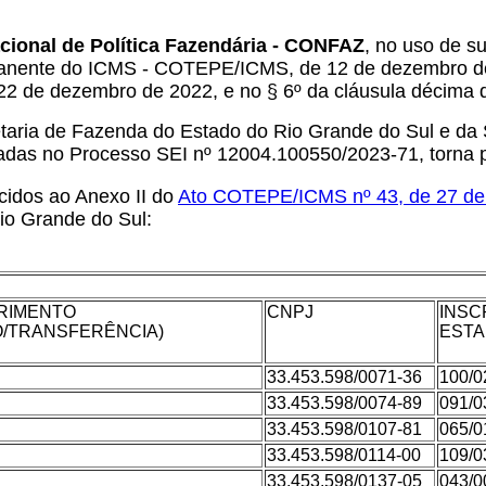
cional de Política Fazendária - CONFAZ
, no uso de su
anente do ICMS - COTEPE/ICMS, de 12 de dezembro de 19
22 de dezembro de 2022, e no § 6º da cláusula décima
ria de Fazenda do Estado do Rio Grande do Sul e da 
tradas no Processo SEI nº 12004.100550/2023-71, torna p
scidos ao Anexo II do
Ato COTEPE/ICMS nº 43, de 27 de 
Rio Grande do Sul:
ERIMENTO
CNPJ
INSC
O/TRANSFERÊNCIA)
ESTA
33.453.598/0071-36
100/0
33.453.598/0074-89
091/0
33.453.598/0107-81
065/0
33.453.598/0114-00
109/0
33.453.598/0137-05
043/0