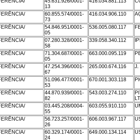
FERÊNCIA/
45.631.926/0001-
416.034.881.113
C
13
FERÊNCIA/
60.855.574/0001-
416.034.906.110
A
73
FERÊNCIA/
54.846.951/0001-
536.005.080.117
F
05
FERÊNCIA/
07.280.328/0001-
339.058.340.112
I
58
FERÊNCIA/
71.304.687/0001-
663.000.095.119
P
05
FERÊNCIA/
47.254.396/0001-
265.000.674.116
J
67
FERÊNCIA/
51.096.477/0001-
670.001.303.118
P
53
FERÊNCIA/
44.870.939/0001-
543.003.274.110
P
82
L
FERÊNCIA/
03.445.208/0004-
603.055.910.110
U
55
FERÊNCIA/
56.723.257/0001-
606.003.967.117
U
26
FERÊNCIA/
60.329.174/0001-
649.000.134.114
U
24