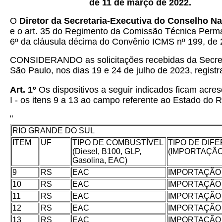
de 11 de março de 2022.
O
Diretor da Secretaria-Executiva do Conselho Na
e o art. 35 do Regimento da Comissão Técnica Perm
6º da cláusula décima do Convênio ICMS nº 199, de 
CONSIDERANDO as solicitações recebidas da Secreta
São Paulo, nos dias 19 e 24 de julho de 2023, regis
Art. 1º
Os dispositivos a seguir indicados ficam acre
I - os itens 9 a 13 ao campo referente ao Estado do 
"
RIO GRANDE DO SUL
ITEM
UF
TIPO DE COMBUSTÍVEL
TIPO DE DIF
(Diesel, B100, GLP,
(IMPORTAÇÃ
Gasolina, EAC)
9
RS
EAC
IMPORTAÇÃO
10
RS
EAC
IMPORTAÇÃO
11
RS
EAC
IMPORTAÇÃO
12
RS
EAC
IMPORTAÇÃO
13
RS
EAC
IMPORTAÇÃO