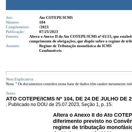
Ato:
Ato COTEPE/ICMS
Número:
104
Complemento:
/2023
Publicação:
07/25/2023
Ementa:
Altera o Anexo II do Ato COTEPE/ICMS nº 43/23, que estabelec
cumprimento de obrigações, que dispõe sobre o regime de tri
Assunto:
Regime de Tributação monofásica do ICMS
Combustíveis
Nota Explicativa:
Nota: " Os documentos contidos nesta base de dados têm caráter meramente infor
Texto:
ATO COTEPE/ICMS Nº 104, DE 24 DE JULHO DE 2
. Publicado no DOU de 25.07.2023, Seção 1, p. 15.
Altera o Anexo II do Ato COTE
diferimento previsto no Convê
regime de tributação monofási