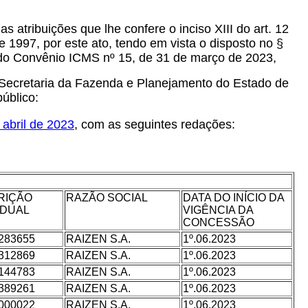
as atribuições que lhe confere o inciso XIII do art. 12
97, por este ato, tendo em vista o disposto no §
 do Convênio ICMS nº 15, de 31 de março de 2023,
Secretaria da Fazenda e Planejamento do Estado de
úblico:
abril de 2023
, com as seguintes redações:
RIÇÃO
RAZÃO SOCIAL
DATA DO INÍCIO DA
DUAL
VIGÊNCIA DA
CONCESSÃO
283655
RAIZEN S.A.
1º.06.2023
312869
RAIZEN S.A.
1º.06.2023
144783
RAIZEN S.A.
1º.06.2023
389261
RAIZEN S.A.
1º.06.2023
000022
RAIZEN S.A.
1º.06.2023