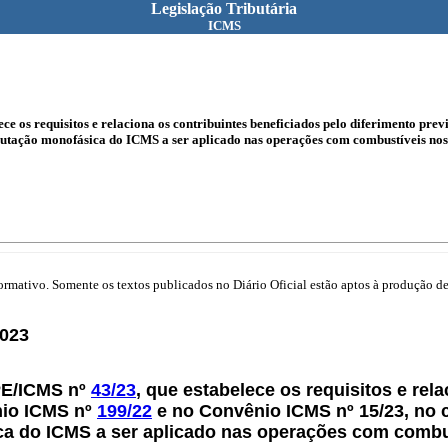
Legislação Tributária
ICMS
e os requisitos e relaciona os contribuintes beneficiados pelo diferimento pr
butação monofásica do ICMS a ser aplicado nas operações com combustíveis nos
mativo. Somente os textos publicados no Diário Oficial estão aptos à produção de 
023
PE/ICMS nº
43/23
, que estabelece os requisitos e rel
nio ICMS nº
199/22
e no Convênio ICMS nº 15/23, no 
ca do ICMS a ser aplicado nas operações com comb