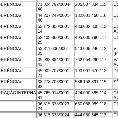
FERÊNCIA/
71.324.792/0004-
205.007.334.115
U
40
FERÊNCIA/
44.207.249/0001-
182.001.460.116
U
48
FERÊNCIA/
53.172.300/0001-
483.002.808.113
US
14
A
FERÊNCIA/
53.408.860/0001-
495.000.790.117
US
25
FERÊNCIA/
53.811.006/0001-
543.006.246.112
V
05
(
FERÊNCIA/
05.938.884/0001-
762.054.290.117
V
43
A
FERÊNCIA/
45.902.707/0001-
193.001.670.112
D
21
FERÊNCIA/
38.278.706/0001-
536.158.391.115
S
92
ERAÇÃO INTERNA
45.765.914/0001-
424.000.885.114
C
81
A
06.315.338/0023-
660.058.989.118
C
24
06.315.338/0024-
444.060.545.117
C