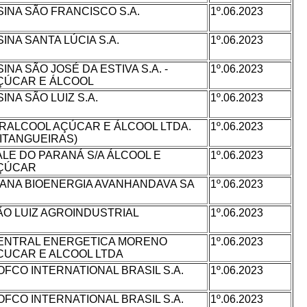
SINA SÃO FRANCISCO S.A.
1º.06.2023
SINA SANTA LÚCIA S.A.
1º.06.2023
INA SÃO JOSÉ DA ESTIVA S.A. -
1º.06.2023
ÇÚCAR E ÁLCOOL
INA SÃO LUIZ S.A.
1º.06.2023
IRALCOOL AÇÚCAR E ÁLCOOL LTDA.
1º.06.2023
PITANGUEIRAS)
ALE DO PARANÁ S/A ÁLCOOL E
1º.06.2023
ÇÚCAR
IANA BIOENERGIA AVANHANDAVA SA
1º.06.2023
ÃO LUIZ AGROINDUSTRIAL
1º.06.2023
ENTRAL ENERGETICA MORENO
1º.06.2023
CUCAR E ALCOOL LTDA
OFCO INTERNATIONAL BRASIL S.A.
1º.06.2023
OFCO INTERNATIONAL BRASIL S.A.
1º.06.2023