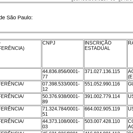
 de São Paulo:
O
CNPJ
INSCRIÇÃO
R
FERÊNCIA)
ESTADUAL
44.836.856/0001-
371.027.136.115
A
77
(
FERÊNCIA/
07.398.533/0001-
551.052.990.116
G
12
FERÊNCIA/
50.376.938/0001-
391.002.779.114
U
89
FERÊNCIA/
71.324.784/0001-
664.002.905.119
U
51
FERÊNCIA/
44.373.108/0001-
503.007.428.110
C
03
A