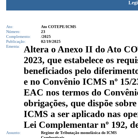
Legi
Ato:
Ato COTEPE/ICMS
Número:
23
Complemento:
/2025
Publicação:
02/19/2025
Ementa:
Altera o Anexo II do Ato CO
2023, que estabelece os requi
beneficiados pelo diferimen
e no Convênio ICMS nº 15/2
EAC nos termos do Convênio
obrigações, que dispõe sobre
ICMS a ser aplicado nas ope
Lei Complementar nº 192, de
Assunto:
Regime de Tributação monofásica do ICMS
Combustíveis