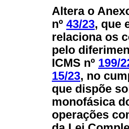
Altera o Anex
nº
43/23
, que 
relaciona os c
pelo diferime
ICMS nº
199/2
15/23
, no cum
que dispõe so
monofásica do
operações co
da Lei Comple