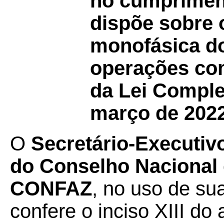
no cumprimen
dispõe sobre 
monofásica do
operações co
da Lei Comple
março de 2022
O
Secretário-Executiv
do Conselho Nacional d
CONFAZ
, no uso de su
confere o inciso XIII do a