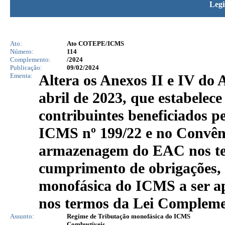
Legi
Ato:
Ato COTEPE/ICMS
Número:
114
Complemento:
/2024
Publicação:
09/02/2024
Ementa:
Altera os Anexos II e IV d
abril de 2023, que estabelece 
contribuintes beneficiados p
ICMS nº 199/22 e no Convên
armazenagem do EAC nos te
cumprimento de obrigações, 
monofásica do ICMS a ser ap
nos termos da Lei Complemen
Assunto:
Regime de Tributação monofásica do ICMS
Combustíveis