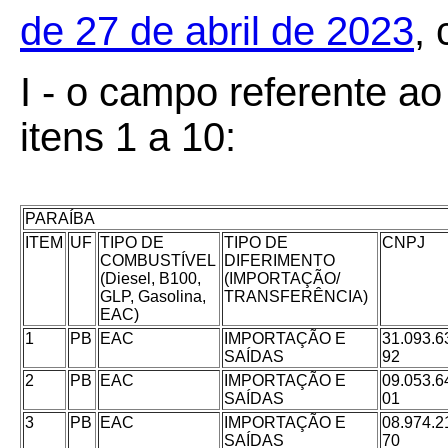
de 27 de abril de 2023
,
I - o campo referente a
itens 1 a 10:
PARAÍBA
ITEM
UF
TIPO DE
TIPO DE
CNPJ
COMBUSTÍVEL
DIFERIMENTO
(Diesel, B100,
(IMPORTAÇÃO/
GLP, Gasolina,
TRANSFERÊNCIA)
EAC)
1
PB
EAC
IMPORTAÇÃO E
31.093.6
SAÍDAS
92
2
PB
EAC
IMPORTAÇÃO E
09.053.6
SAÍDAS
01
3
PB
EAC
IMPORTAÇÃO E
08.974.2
SAÍDAS
70