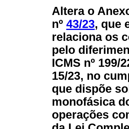
Altera o Anex
nº
43/23
, que 
relaciona os c
pelo diferime
ICMS nº 199/2
15/23, no cum
que dispõe so
monofásica do
operações co
da Lei Comple