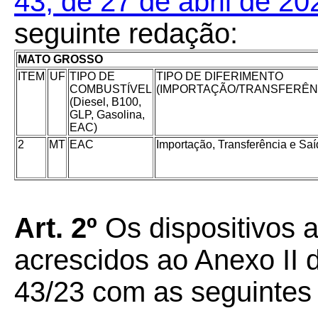
43, de 27 de abril de 20
seguinte redação:
MATO GROSSO
ITEM
UF
TIPO DE
TIPO DE DIFERIMENTO
COMBUSTÍVEL
(IMPORTAÇÃO/TRANSFERÊN
(Diesel, B100,
GLP, Gasolina,
EAC)
2
MT
EAC
Importação, Transferência e Sa
Art. 2º
Os dispositivos a
acrescidos ao Anexo I
43/23 com as seguintes