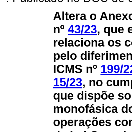
Altera o Anex
nº
43/23
, que 
relaciona os c
pelo diferime
ICMS nº
199/2
15/23
,
no cump
que dispõe so
monofásica do
operações co