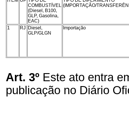
ITEM
UF
TIPO DE
TIPO DE DIFERIMENTO
COMBUSTÍVEL
(IMPORTAÇÃO/TRANSFERÊN
(Diesel, B100,
GLP, Gasolina,
EAC)
1
RJ
Diesel,
Importação
GLP/GLGN
Art. 3º
Este ato entra em
publicação no Diário Ofi