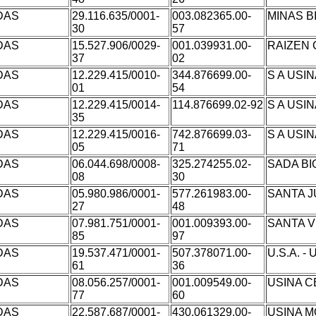
DAS
29.116.635/0001-
003.082365.00-
MINAS B
30
57
DAS
15.527.906/0029-
001.039931.00-
RAIZEN 
37
02
DAS
12.229.415/0010-
344.876699.00-
S A USI
01
54
DAS
12.229.415/0014-
114.876699.02-92
S A USI
35
DAS
12.229.415/0016-
742.876699.03-
S A USI
05
71
DAS
06.044.698/0008-
325.274255.02-
SADA BI
08
30
DAS
05.980.986/0001-
577.261983.00-
SANTA J
27
48
DAS
07.981.751/0001-
001.009393.00-
SANTA V
85
97
DAS
19.537.471/0001-
507.378071.00-
U.S.A. 
61
36
DAS
08.056.257/0001-
001.009549.00-
USINA C
77
60
DAS
22.587.687/0001-
430.061329.00-
USINA M