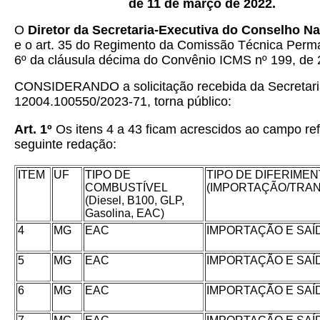
de 11 de março de 2022.
O
Diretor da Secretaria-Executiva do Conselho Na
e o art. 35 do Regimento da Comissão Técnica Perm
6º da cláusula décima do Convênio ICMS nº 199, de 
CONSIDERANDO a solicitação recebida da Secretaria
12004.100550/2023-71, torna público:
Art. 1º
Os itens 4 a 43 ficam acrescidos ao campo re
seguinte redação:
ITEM
UF
TIPO DE
TIPO DE DIFERIME
COMBUSTÍVEL
(IMPORTAÇÃO/TRA
(Diesel, B100, GLP,
Gasolina, EAC)
4
MG
EAC
IMPORTAÇÃO E SAÍ
5
MG
EAC
IMPORTAÇÃO E SAÍ
6
MG
EAC
IMPORTAÇÃO E SAÍ