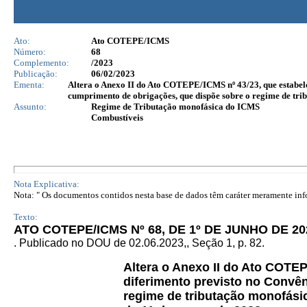
Ato:
Ato COTEPE/ICMS
Número:
68
Complemento:
/2023
Publicação:
06/02/2023
Ementa:
Altera o Anexo II do Ato COTEPE/ICMS nº 43/23, que estabelec
cumprimento de obrigações, que dispõe sobre o regime de tri
Assunto:
Regime de Tributação monofásica do ICMS
Combustíveis
Nota Explicativa:
Nota: " Os documentos contidos nesta base de dados têm caráter meramente infor
Texto:
ATO COTEPE/ICMS Nº 68, DE 1º DE JUNHO DE 20
. Publicado no DOU de 02.06.2023,, Seção 1,
p. 82.
Altera o Anexo II do Ato COTE
diferimento previsto no Convê
regime de tributação monofási