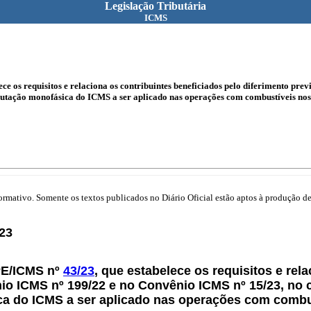
Legislação Tributária
ICMS
e os requisitos e relaciona os contribuintes beneficiados pelo diferimento pr
butação monofásica do ICMS a ser aplicado nas operações com combustíveis nos
mativo. Somente os textos publicados no Diário Oficial estão aptos à produção de 
23
PE/ICMS nº
43/23
, que estabelece os requisitos e rel
nio ICMS nº 199/22 e no Convênio ICMS nº 15/23, no
ca do ICMS a ser aplicado nas operações com combu