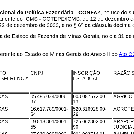
cional de Política Fazendária - CONFAZ
, no uso de su
anente do ICMS - COTEPE/ICMS, de 12 de dezembro de 19
22 de dezembro de 2022, e no § 6º da cláusula décima
 de Estado de Fazenda de Minas Gerais, no dia 31 de m
ferente ao Estado de Minas Gerais do Anexo II do
Ato C
NTO
CNPJ
INSCRIÇÃO
RAZÃO 
NSFERÊNCIA
ESTADUAL
DAS
05.495.024/0006-
003.087572.00-
AGRICOL
97
13
DAS
16.617.789/0001-
520.316928.00-
AGROPEU
64
26
DAS
19.818.301/0001-
725.062302.00-
ARAPOR
55
90
JUDICIA