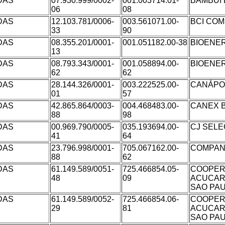
DAS
07.930.999/0002-
001.003714.01-
BAMBUI 
06
08
DAS
12.103.781/0006-
003.561071.00-
BCI COM
33
90
DAS
08.355.201/0001-
001.051182.00-38
BIOENER
13
DAS
08.793.343/0001-
001.058894.00-
BIOENER
62
62
DAS
28.144.326/0001-
003.222525.00-
CANÁPOL
01
57
DAS
42.865.864/0003-
004.468483.00-
CANEX B
88
98
DAS
00.969.790/0005-
035.193694.00-
CJ SELE
41
64
DAS
23.796.998/0001-
705.067162.00-
COMPAN
88
62
DAS
61.149.589/0051-
725.466854.05-
COOPER
48
09
ACUCAR,
SAO PAU
DAS
61.149.589/0052-
725.466854.06-
COOPER
29
81
ACUCAR,
SAO PAU