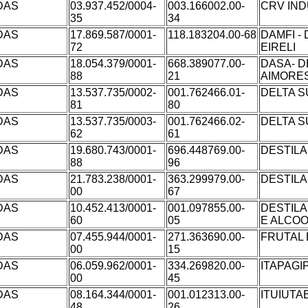
DAS
03.937.452/0004-
003.166002.00-
CRV IND
35
34
DAS
17.869.587/0001-
118.183204.00-68
DAMFI -
72
EIRELI
DAS
18.054.379/0001-
668.389077.00-
DASA- D
88
21
AIMORES
DAS
13.537.735/0002-
001.762466.01-
DELTA S
81
80
DAS
13.537.735/0003-
001.762466.02-
DELTA S
62
61
DAS
19.680.743/0001-
696.448769.00-
DESTILA
88
96
DAS
21.783.238/0001-
363.299979.00-
DESTILA
00
67
DAS
10.452.413/0001-
001.097855.00-
DESTILA
60
05
E ALCOO
DAS
07.455.944/0001-
271.363690.00-
FRUTAL 
00
15
DAS
06.059.962/0001-
334.269820.00-
ITAPAGI
00
45
DAS
08.164.344/0001-
001.012313.00-
ITUIUTA
48
26