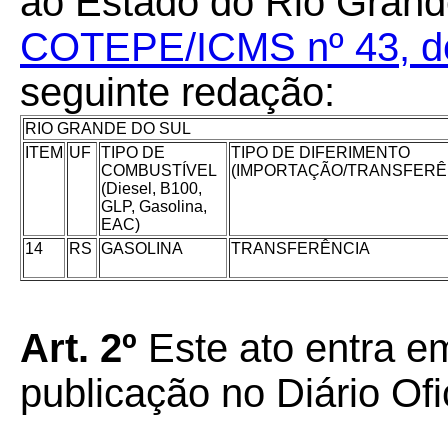
ao Estado do Rio Grand
COTEPE/ICMS nº 43, de 
seguinte redação:
RIO GRANDE DO SUL
ITEM
UF
TIPO DE
TIPO DE DIFERIMENTO
COMBUSTÍVEL
(IMPORTAÇÃO/TRANSFERÊ
(Diesel, B100,
GLP, Gasolina,
EAC)
14
RS
GASOLINA
TRANSFERÊNCIA
Art. 2º
Este ato entra e
publicação no Diário Ofi