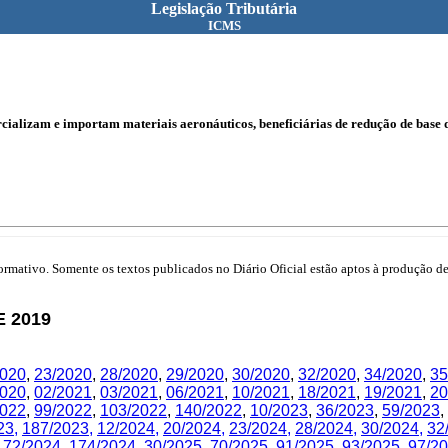
Legislação Tributária
ICMS
ializam e importam materiais aeronáuticos, beneficiárias de redução de base 
mativo. Somente os textos publicados no Diário Oficial estão aptos à produção de 
E 2019
2020
,
23/2020
,
28/2020
,
29/2020
,
30/2020
,
32/2020
,
34/2020
,
35
2020
,
02/2021
,
03/2021
,
06/2021
,
10/2021
,
18/2021
,
19/2021
,
20
2022
,
99/2022
,
103/2022
,
140/2022
,
10/2023
,
36/2023
,
59/2023
,
23
,
187/2023
,
12/2024
,
20/2024
,
23/2024
,
28/2024
,
30/2024
,
32
172/2024
,
174/2024
,
30/2025
,
70/2025
,
91/2025
,
93/2025
,
97/2