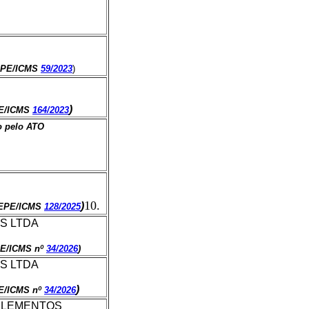
EPE/ICMS
59/2023
)
)
PE/ICMS
164/2023
o pelo ATO
10.
)
TEPE/ICMS
128/2025
S LTDA
PE/ICMS nº
34/2026
)
S LTDA
)
E/ICMS nº
34/2026
PLEMENTOS