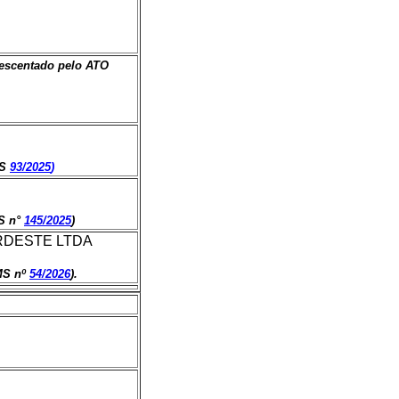
rescentado pelo ATO
MS
93/2025
)
S n°
145/2025
)
RDESTE LTDA
MS nº
54/2026
).