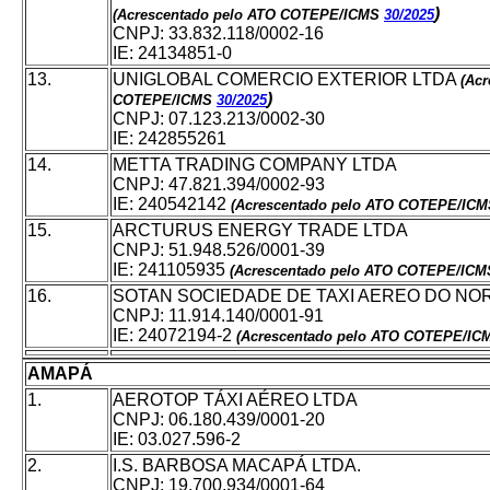
)
(Acrescentado pelo ATO COTEPE/ICMS
30/2025
CNPJ: 33.832.118/0002-16
IE: 24134851-0
13.
UNIGLOBAL COMERCIO EXTERIOR LTDA
(Ac
)
COTEPE/ICMS
30/2025
CNPJ: 07.123.213/0002-30
IE: 242855261
14.
METTA TRADING COMPANY LTDA
CNPJ: 47.821.394/0002-93
IE: 240542142
(Acrescentado pelo ATO COTEPE/IC
15.
ARCTURUS ENERGY TRADE LTDA
CNPJ: 51.948.526/0001-39
IE: 241105935
(Acrescentado pelo ATO COTEPE/ICM
16.
SOTAN SOCIEDADE DE TAXI AEREO DO NO
CNPJ: 11.914.140/0001-91
IE: 24072194-2
(Acrescentado pelo ATO COTEPE/IC
AMAPÁ
1.
AEROTOP TÁXI AÉREO LTDA
CNPJ: 06.180.439/0001-20
IE: 03.027.596-2
2.
I.S. BARBOSA MACAPÁ LTDA.
CNPJ: 19.700.934/0001-64