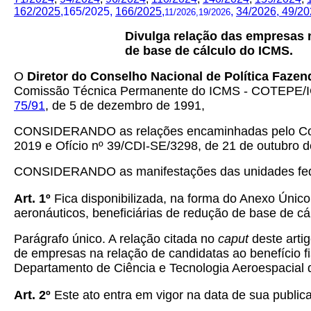
162/2025
,165/2025
,
166/2025
,
,
34/2026, 49/20
11/2026,19/2026
Divulga relação das empresas 
de base de cálculo do ICMS.
O
Diretor do Conselho Nacional de Política Faze
Comissão Técnica Permanente do ICMS - COTEPE/ICMS
75/91
, de 5 de dezembro de 1991,
CONSIDERANDO as relações encaminhadas pelo Coman
2019 e Ofício nº 39/CDI-SE/3298, de 21 de outubro d
CONSIDERANDO as manifestações das unidades feder
Art. 1º
Fica disponibilizada, na forma do Anexo Únic
aeronáuticos, beneficiárias de redução de base de c
Parágrafo único. A relação citada no
caput
deste arti
de empresas na relação de candidatas ao benefício f
Departamento de Ciência e Tecnologia Aeroespacial 
Art. 2º
Este ato entra em vigor na data de sua publica