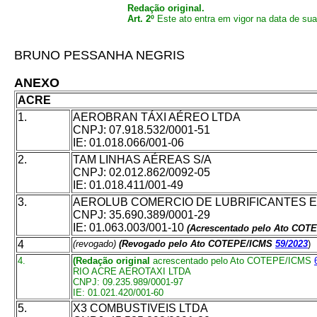
Redação original.
Art. 2º
Este ato entra em vigor na data de sua
BRUNO PESSANHA NEGRIS
ANEXO
ACRE
1.
AEROBRAN TÁXI AÉREO LTDA
CNPJ: 07.918.532/0001-51
IE: 01.018.066/001-06
2.
TAM LINHAS AÉREAS S/A
CNPJ: 02.012.862/0092-05
IE: 01.018.411/001-49
3.
AEROLUB COMERCIO DE LUBRIFICANTES E
CNPJ: 35.690.389/0001-29
IE: 01.063.003/001-10
(Acrescentado pelo Ato CO
4
(revogado)
(Revogado pelo Ato COTEPE/ICMS
59/2023
)
4.
(
Redação original
acrescentado pelo Ato COTEPE/ICMS
RIO ACRE AEROTAXI LTDA
CNPJ: 09.235.989/0001-97
IE: 01.021.420/001-60
5.
X3 COMBUSTIVEIS LTDA