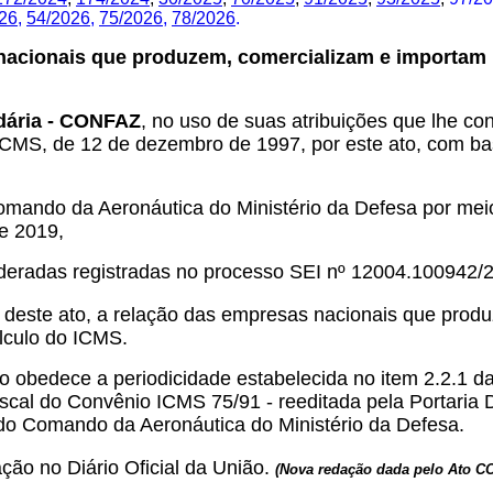
26,
54/2026
,
75/2026
,
78/2026
.
nacionais que produzem, comercializam e importam m
ndária - CONFAZ
, no uso de suas atribuições que lhe con
, de 12 de dezembro de 1997, por este ato, com base
do da Aeronáutica do Ministério da Defesa por meio 
e 2019,
adas registradas no processo SEI nº 12004.100942/201
o deste ato, a relação das empresas nacionais que prod
álculo do ICMS.
go obedece a periodicidade estabelecida no item 2.2.1 d
iscal do Convênio ICMS 75/91 - reeditada pela Portaria
do Comando da Aeronáutica do Ministério da Defesa.
ção no Diário Oficial da União.
(Nova redação dada pelo Ato