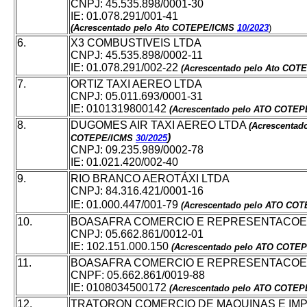
CNPJ: 45.535.898/0001-30
IE: 01.078.291/001-41
(Acrescentado pelo Ato COTEPE/ICMS
10/2023
)
6.
X3 COMBUSTIVEIS LTDA
CNPJ: 45.535.898/0002-11
IE: 01.078.291/002-22
(Acrescentado pelo Ato COT
7.
ORTIZ TAXI AEREO LTDA
CNPJ: 05.011.693/0001-31
IE: 0101319800142
(Acrescentado pelo ATO COTE
8.
DUGOMES AIR TAXI AEREO LTDA
(Acrescentad
)
COTEPE/ICMS
30/2025
CNPJ: 09.235.989/0002-78
IE: 01.021.420/002-40
9.
RIO BRANCO AEROTÁXI LTDA
CNPJ: 84.316.421/0001-16
IE: 01.000.447/001-79
(Acrescentado pelo ATO CO
10.
BOASAFRA COMERCIO E REPRESENTACOE
CNPJ: 05.662.861/0012-01
IE: 102.151.000.150
(Acrescentado pelo ATO COTE
11.
BOASAFRA COMERCIO E REPRESENTACOE
CNPF: 05.662.861/0019-88
IE: 0108034500172
(Acrescentado pelo ATO COTEP
12.
TRATORON COMERCIO DE MAQUINAS E IM