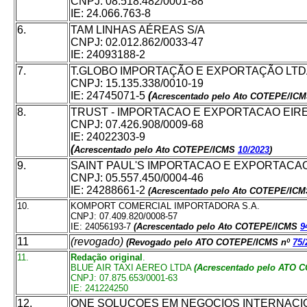
CNPJ: 08.518.482/0001-88
IE: 24.066.763-8
6.
TAM LINHAS AÉREAS S/A
CNPJ: 02.012.862/0033-47
IE: 24093188-2
7.
T.GLOBO IMPORTAÇÃO E EXPORTAÇÃO LT
CNPJ: 15.135.338/0010-19
IE: 24745071-5
(
Acrescentado pelo Ato COTEPE/IC
8.
TRUST - IMPORTACAO E EXPORTACAO EIRE
CNPJ: 07.426.908/0009-68
IE: 24022303-9
(
Acrescentado pelo Ato COTEPE/ICMS
10/2023
)
9.
SAINT PAUL'S IMPORTACAO E EXPORTACA
CNPJ: 05.557.450/0004-46
IE: 24288661-2
(Acrescentado pelo Ato COTEPE/IC
10.
KOMPORT COMERCIAL IMPORTADORA S.A.
CNPJ: 07.409.820/0008-57
IE: 24056193-7
(Acrescentado pelo Ato COTEPE/ICMS
9
11
(revogado)
(Revogado pelo ATO COTEPE/ICMS nº
75/
11.
Redação original
.
BLUE AIR TAXI AEREO LTDA
(Acrescentado pelo ATO
CNPJ: 07.875.653/0001-63
IE: 241224250
12.
ONE SOLUCOES EM NEGOCIOS INTERNACIO