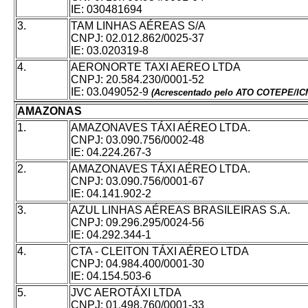
IE: 030481694
3.
TAM LINHAS AÉREAS S/A
CNPJ: 02.012.862/0025-37
IE: 03.020319-8
4.
AERONORTE TAXI AEREO LTDA
CNPJ: 20.584.230/0001-52
IE: 03.049052-9
(Acrescentado pelo ATO COTEPE/I
AMAZONAS
1.
AMAZONAVES TÁXI AÉREO LTDA.
CNPJ: 03.090.756/0002-48
IE: 04.224.267-3
2.
AMAZONAVES TÁXI AÉREO LTDA.
CNPJ: 03.090.756/0001-67
IE: 04.141.902-2
3.
AZUL LINHAS AÉREAS BRASILEIRAS S.A.
CNPJ: 09.296.295/0024-56
IE: 04.292.344-1
4.
CTA - CLEITON TÁXI AÉREO LTDA
CNPJ: 04.984.400/0001-30
IE: 04.154.503-6
5.
JVC AEROTÁXI LTDA
CNPJ: 01.498.760/0001-33