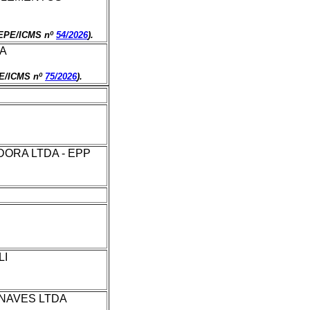
TEPE/ICMS nº
54/2026
).
DA
PE/ICMS nº
75/2026
).
ORA LTDA - EPP
LI
NAVES LTDA