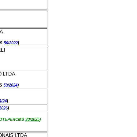
DA
MS
56/2022
)
LI
O LTDA
MS
59/2024
)
4/24
)
2026
)
 COTEPE/ICMS
30/2025
)
NAIS LTDA