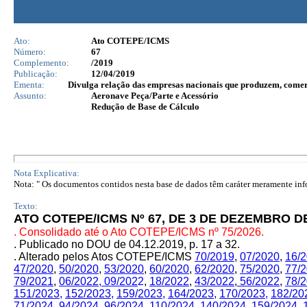
Ato:
Ato COTEPE/ICMS
Número:
67
Complemento:
/2019
Publicação:
12/04/2019
Ementa:
Divulga relação das empresas nacionais que produzem, comerc
Assunto:
Aeronave Peça/Parte e Acessório
Redução de Base de Cálculo
Nota Explicativa:
Nota: " Os documentos contidos nesta base de dados têm caráter meramente infor
Texto:
ATO COTEPE/ICMS Nº 67, DE 3 DE DEZEMBRO D
. Consolidado até o Ato COTEPE/ICMS nº 75/2026.
. Publicado no DOU de 04.12.2019, p. 17 a 32.
. Alterado pelos Atos COTEPE/ICMS
70/2019
,
07/2020
,
16/
47/2020
,
50/2020
,
53/2020
,
60/2020
,
62/2020
,
75/2020
,
77/
79/2021
,
06/2022,
09/202
2
,
18/2022
,
43/2022
,
56/2022
,
78/
151/2023
,
152/2023
,
159/2023
,
164/2023
,
170/2023
,
182/20
71/2024
,
94/2024
,
96/2024
,
110/2024
,
140/2024
,
159/2024
,