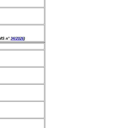
CMS n°
34/2026
)