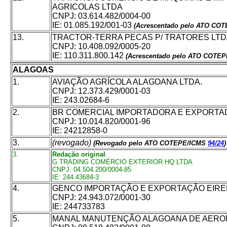
AGRICOLAS LTDA
CNPJ: 03.614.482/0004-00
IE: 01.085.192/001-03
(Acrescentado pelo ATO CO
13.
T
RACTOR-TERRA PECAS P/ TRATORES LT
CNPJ: 10.408.092/0005-20
IE: 110.311.800.142
(Acrescentado pelo ATO COTE
ALAGOAS
1.
AVIAÇÃO AGRÍCOLA ALAGOANA LTDA.
CNPJ: 12.373.429/0001-03
IE: 243.02684-6
2.
BR COMERCIAL IMPORTADORA E EXPORTAD
CNPJ: 10.014.820/0001-96
IE: 24212858-0
3.
(revogado)
(Revogado pelo ATO COTEPE/ICMS
94/24
)
3.
Redação original
.
G TRADING COMÉRCIO EXTERIOR HQ LTDA
CNPJ: 04.504.200/0004-85
IE: 244.43684-3
4.
GENCO IMPORTAÇÃO E EXPORTAÇÃO EIRE
CNPJ: 24.943.072/0001-30
IE: 244733783
5.
MANAL MANUTENÇÃO ALAGOANA DE AERO