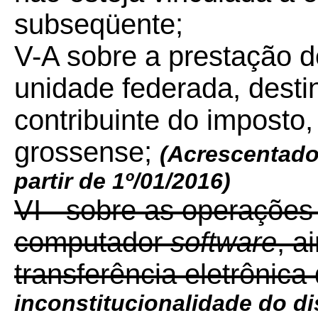
subseqüente;
V-A sobre a prestação de
unidade federada, desti
contribuinte do imposto, 
grossense;
(Acrescentado
partir de 1º/01/2016)
VI - sobre as operaçõe
computador
software
, a
transferência eletrônica
inconstitucionalidade do d