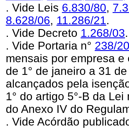
. Vide Leis
6.830/80
,
7.
8.628/06
,
11.286/21
.
. Vide Decreto
1.268/03
.
. Vide Portaria n°
238/2
mensais por empresa e o 
de 1° de janeiro a 31 d
alcançados pela isenção 
1
° do artigo 5°-B da Lei
do Anexo IV do Regula
. Vide Acórdão
publicad