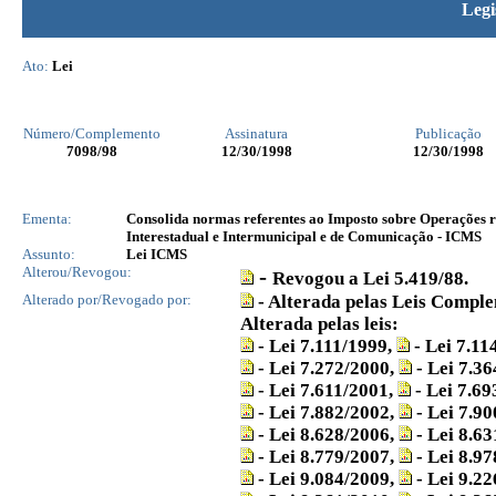
Legi
Ato:
Lei
Número/Complemento
Assinatura
Publicação
7098
/98
12/30/1998
12/30/1998
Ementa:
Consolida normas referentes ao Imposto sobre Operações re
Interestadual e Intermunicipal e de Comunicação - ICMS
Assunto:
Lei ICMS
Alterou/Revogou:
-
Revogou a Lei 5.419/88.
Alterado por/Revogado por:
- Alterada pelas Leis Compl
Alterada pelas leis:
- Lei 7.111/1999,
- Lei 7.11
- Lei 7.272/2000,
- Lei 7.3
- Lei 7.611/2001,
- Lei 7.6
- Lei 7.882/2002,
- Lei 7.9
- Lei 8.628/2006,
- Lei 8.6
- Lei 8.779/2007,
- Lei 8.9
- Lei 9.084/2009,
- Lei 9.2