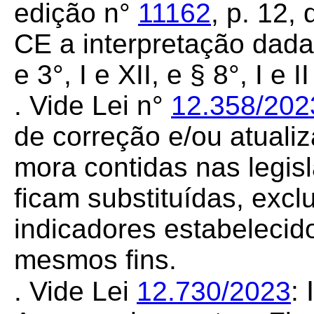
edição n°
11162
, p. 12,
CE a interpretação dada ao
e 3°, I e XII, e § 8°, I e 
. Vide Lei n°
12.358/202
de correção e/ou atuali
mora contidas nas legis
ficam substituídas, excl
indicadores estabelecid
mesmos fins.
I
. Vide Lei
12.730/2023
: