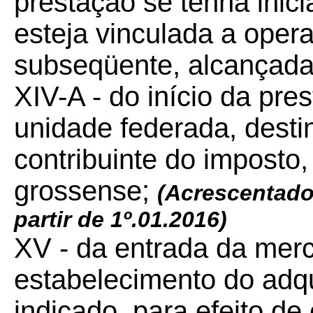
prestação se tenha inic
esteja vinculada a oper
subseqüente, alcançada 
XIV-A - do início da pre
unidade federada, desti
contribuinte do imposto, 
grossense;
(Acrescentado
partir de 1º.01.2016)
XV - da entrada da mer
estabelecimento do adqu
indicado, para efeito de